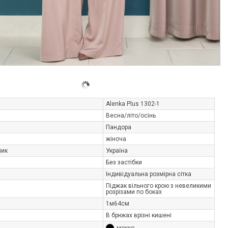
Alenka Plus 1302-1
Весна/літо/осінь
Пандора
жіноча
ник
Україна
Без застібки
Індивідуальна розмірна сітка
Піджак вільного крою з невеликими
розрізами по боках
1м64см
В брюках врізні кишені