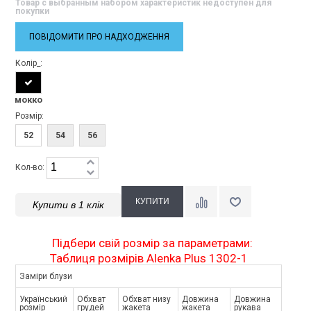
Товар с выбранным набором характеристик недоступен для
покупки
ПОВІДОМИТИ ПРО НАДХОДЖЕННЯ
Колір_:
мокко
Розмір:
52
54
56
Кол-во:
Купити в 1 клік
Підбери свій розмір за параметрами:
Таблиця розмірів Alenka Plus 1302-1
Заміри блузи
Український
Обхват
Обхват низу
Довжина
Довжина
розмір
грудей
жакета
жакета
рукава