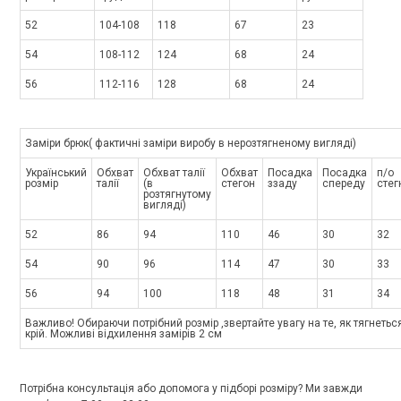
52
104-108
118
67
23
54
108-112
124
68
24
56
112-116
128
68
24
Заміри брюк( фактичні заміри виробу в нерозтягненому вигляді)
Український
Обхват
Обхват талії
Обхват
Посадка
Посадка
п/о
розмір
талії
(в
стегон
ззаду
спереду
стег
розтягнутому
вигляді)
52
86
94
110
46
30
32
54
90
96
114
47
30
33
56
94
100
118
48
31
34
Важливо! Обираючи потрібний розмір ,звертайте увагу на те, як тягнеться
крій. Можливі відхилення замірів 2 см
Потрібна консультація або допомога у підборі розміру? Ми завжди