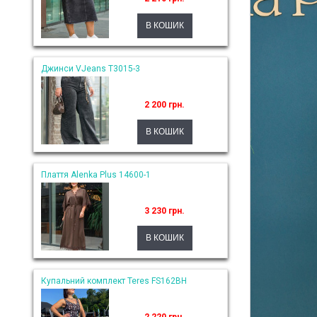
Джинси VJeans T3015-3
2 200 грн.
Плаття Alenka Plus 14600-1
3 230 грн.
Купальний комплект Teres FS162BH