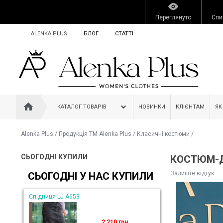
Переглянуто
Спи
ALENKA PLUS
БЛОГ
СТАТТІ
КАТАЛОГ ТОВАРІВ
НОВИНКИ
КЛІЄНТАМ
ЯК
Alenka Plus
/
Продукція ТМ Alenka Plus
/
Класичні костюми
/
СЬОГОДНІ КУПИЛИ
КОСТЮМ-Д
Залиште відгук
СЬОГОДНІ У НАС КУПИЛИ
Спідниця LJ A653
2 210 грн.