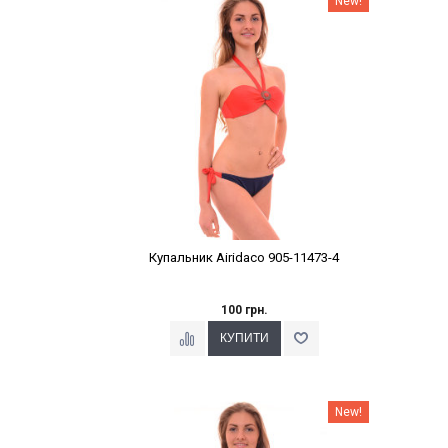
New!
Купальник Airidaco 905-11473-4
100 грн.
Наклейки Варіант з %
New!