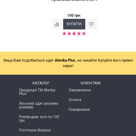
100 грн.
Якщо Вам подобається одяг
Alenka Plus
, не чекайте! Купуйте його прямо
зараз!
КАТАЛОГ
КЛІЄНТАМ
Продукція ТМ Alenka
Замовлення
Plus
Оплата
Жіночий одяг великих
розмірів
Повернення
Розпродаж: все по 100
грн
Постільна білизна