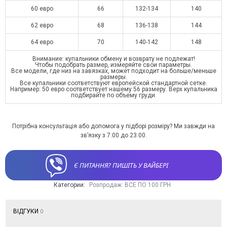
60 евро
66
132-134
140
62 евро
68
136-138
144
64 евро
70
140-142
148
Внимание: купальники обмену и возврату не подлежат!
Чтобы подобрать размер, измеряйте свои параметры.
Все модели, где низ на завязках, может подходит на больше/меньше
размеры.
Все купальники соответствуют европейской стандартной сетке.
Например: 50 евро соответствует нашему 56 размеру. Верх купальника
подбирайте по объему груди.
Потрібна консультація або допомога у підборі розміру? Ми завжди на
зв’язку з 7:00 до 23:00.
Є ПИТАННЯ? ПИШІТЬ У ВАЙБЕРІ
Категории:
Розпродаж: ВСЕ ПО 100 ГРН
ВІДГУКИ
0