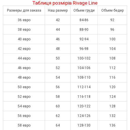
Таблиця розмірів Rivage Line
Размеры для заказа
Наш размер
Обьем груди
Объем бедер
36 евро
42
84-86
92
38 евро
44
88-90
96
40 евро
46
92-94
100
42 евро
48
96-98
104
44 евро
50
100-102
108
46 евро
52
104-106
112
48 евро
54
108-110
116
50 евро
56
112-114
120
52 евро
58
116-118
124
54 евро
60
120-122
128
56 евро
62
124-126
132
58 евро
64
128-130
136