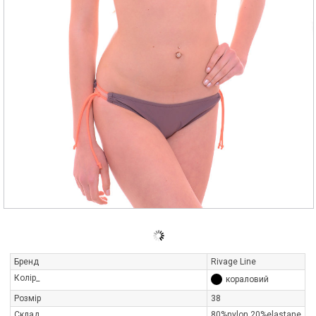
Бренд
Rivage Line
Колір_
кораловий
Розмір
38
Склад
80%nylon,20%elastane