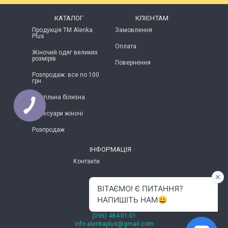
КАТАЛОГ
КЛІЄНТАМ
Продукція ТМ Alenka
Замовлення
Plus
Оплата
Жіночий одяг великих
розмірів
Повернення
Розпродаж: все по 100
грн
Постільна білизна
Аксесуари жіночі
Розпродаж
ІНФОРМАЦІЯ
Контакти
м.Хмельницький
(096) 484-01-01
info.alenkaplus@gmail.com