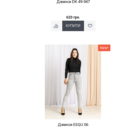
Джинси DK 49-947
620 грн.
Наклейки Варіант з %
New!
Джинси ESQU 06