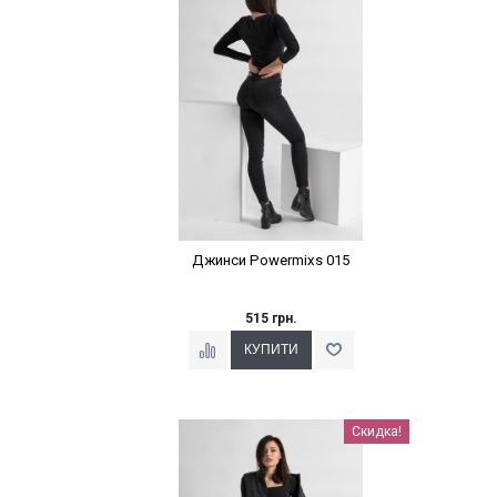
Джинси Powermixs 015
515 грн.
Наклейки Варіант з %
Скидка!