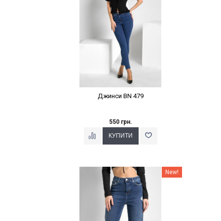
Джинси BN 479
550 грн.
Наклейки Варіант з %
New!