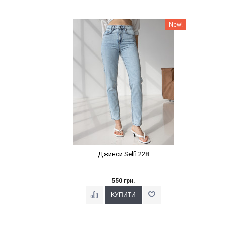
Наклейки Варіант з %
New!
Джинси Selfi 228
550 грн.