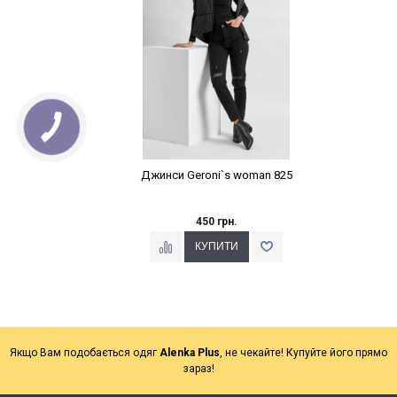
Джинси Geroni`s woman 825
450 грн.
Якщо Вам подобається одяг
Alenka Plus
, не чекайте! Купуйте його прямо
зараз!