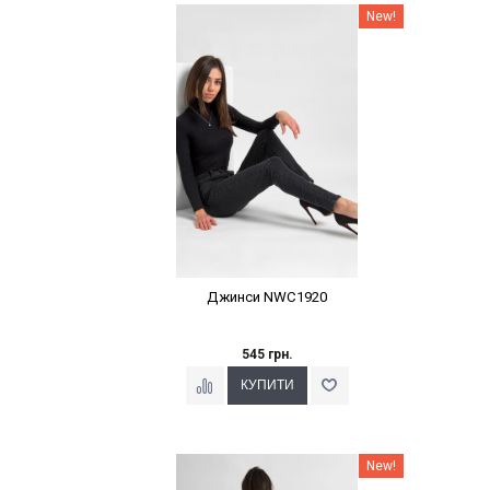
Наклейки Варіант з %
New!
Джинси NWC1920
545 грн.
Наклейки Варіант з %
New!