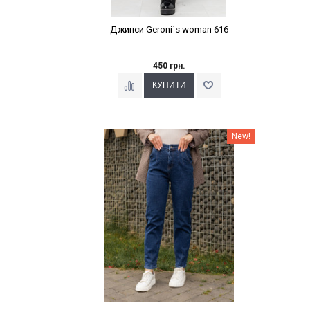
Джинси Geroni`s woman 616
450 грн.
Наклейки Варіант з %
New!