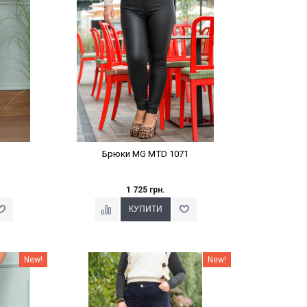
Брюки MG MTD 1071
1 725 грн.
%
Наклейки Варіант з %
New!
New!