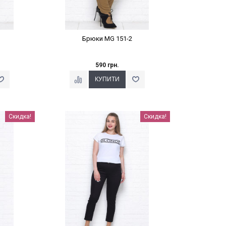
Брюки MG 151-2
590 грн.
%
Наклейки Варіант з %
Скидка!
Скидка!