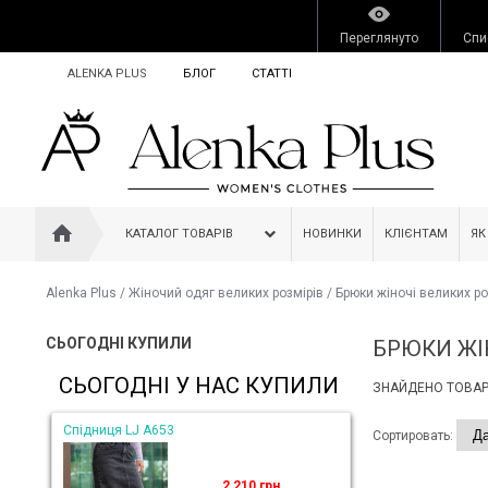
Переглянуто
Спи
ALENKA PLUS
БЛОГ
СТАТТІ
КАТАЛОГ ТОВАРІВ
НОВИНКИ
КЛІЄНТАМ
ЯК
Alenka Plus
/
Жіночий одяг великих розмірів
/
Брюки жіночі великих ро
СЬОГОДНІ КУПИЛИ
БРЮКИ ЖІ
СЬОГОДНІ У НАС КУПИЛИ
ЗНАЙДЕНО ТОВАРІ
Спідниця LJ A653
Сортировать:
2 210 грн.