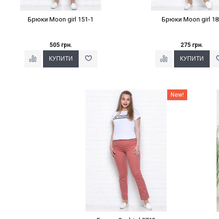
Брюки Moon girl 151-1
Брюки Moon girl 18
505 грн.
275 грн.
Наклейки Варіант з %
New!