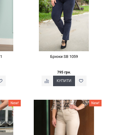
1
Брюки SB 1059
795 грн.
%
Наклейки Варіант з %
New!
New!