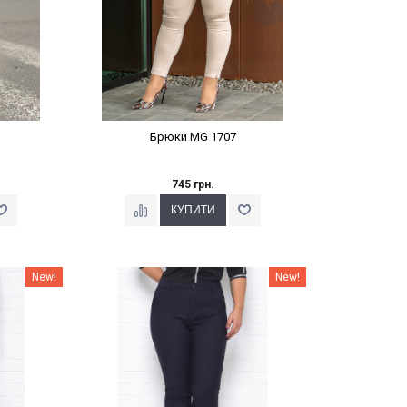
Брюки MG 1707
745 грн.
%
Наклейки Варіант з %
New!
New!