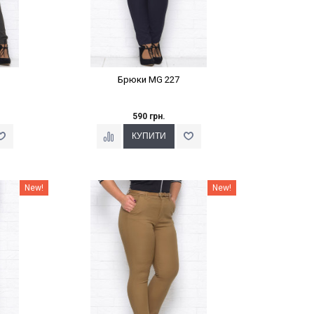
Брюки MG 227
590 грн.
%
Наклейки Варіант з %
New!
New!