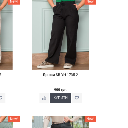
%
Наклейки Варіант з %
New!
New!
3
Брюки SB YH 1735-2
900 грн.
%
Наклейки Варіант з %
New!
New!