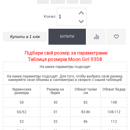
Кол-во:
Купити в 1 клік
Підбери свій розмір за параметрами:
Таблиця розмірів Moon Girl 9358
На какие параметры подходит
На какие параметры подходят. Для того, чтобы выбрать свой размер,
замеряйте свои объемы в сантиметрах и сверьте с нашей таблицей
Украинские
Размер на
Обхват талии
Обхват бедер
размеры
бирке
см
50
30
82
108
50/52
31
82-86
108-112
52
32
86
112