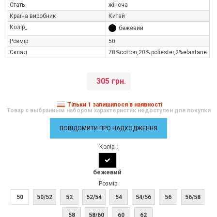
Стать
жіноча
Країна виробник
Китай
Колір_
бежевий
Розмір
50
Склад
78%cotton,20% poliester,2%elastane
305 грн.
Тільки 1 залишилося в наявності
Товар с выбранным набором характеристик недоступен для покупки
ПОВІДОМИТИ ПРО НАДХОДЖЕННЯ
Колір_:
бежевий
Розмір:
50
50/52
52
52/54
54
54/56
56
56/58
58
58/60
60
62