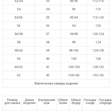
52/54
33
86-90
112-116
54
34
90
116
54/56
35
90-94
116-120
56
36
94
120
56/58
37
94-98
120-124
58
38
98
124
58/60
39
98-100
124-128
60
40
100
128
60/62
41
100-104
128-132
62
42
104-106
132-136
Фактические замеры изделия
Размер
Длина
Внутренний
Обхват
Обхват
Посадка
Посадка
для заказа
изделия
шов
талии
бедер
сзади
спереди