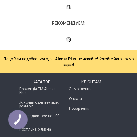
РЕКОМЕНДУЕМ:
Якщо Вам подобається одяг
Alenka Plus
, не чекайте! Купуйте його прямо
зараз!
КАТАЛОГ
КЛІЄНТАМ
Продукція ТМ Alenka
Замовлення
Plus
Оплата
Жіночий одяг великих
розмірів
Повернення
Розпродаж: все по 100
грн
Постільна білизна