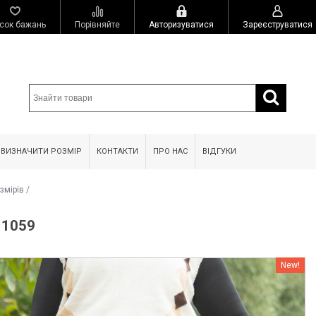
сок бажань
Порівняйте
Авторизуватися
Зареєструватися
 ВИЗНАЧИТИ РОЗМІР
КОНТАКТИ
ПРО НАС
ВІДГУКИ
змірів
/
 1059
New!