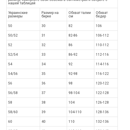
нашей таблицей
Украинские
Размер на
Обхват талии
Обхват
размеры
бирке
см
бедер
50
30
82
106
50/52
31
82-86
106-112
52
32
86
110-112
52/54
33
86-92
112-116
54
34
92
114-116
54/56
35
92-98
116-122
56
36
98
120-122
56/58
37
98-104
122-128
58
38
104
126-128
58/60
39
104-110
128-136
60
40
110
132-136