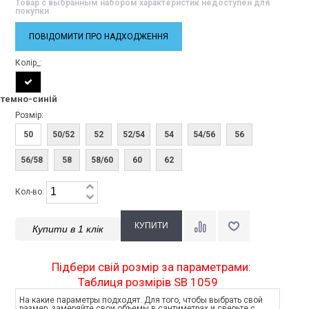
Товар с выбранным набором характеристик недоступен для
покупки
ПОВІДОМИТИ ПРО НАДХОДЖЕННЯ
Колір_:
темно-синій
Розмір:
50
50/52
52
52/54
54
54/56
56
56/58
58
58/60
60
62
Кол-во:
Купити в 1 клік
Підбери свій розмір за параметрами:
Таблиця розмірів SB 1059
На какие параметры подходят. Для того, чтобы выбрать свой
размер, замеряйте свои объемы в сантиметрах и сверьте с