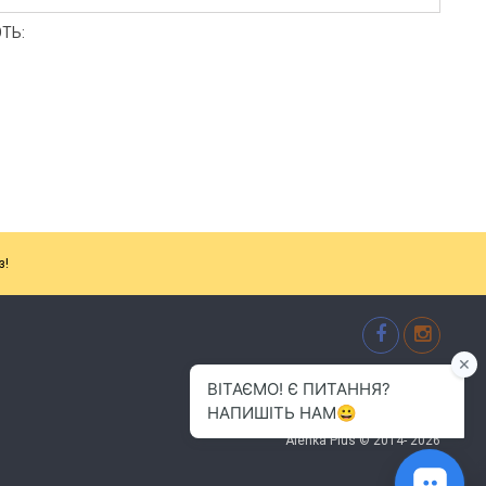
ТЬ:
з!
м.Хмельницький
(096) 484-01-01
info.alenkaplus@gmail.com
Alenka Plus © 2014- 2026