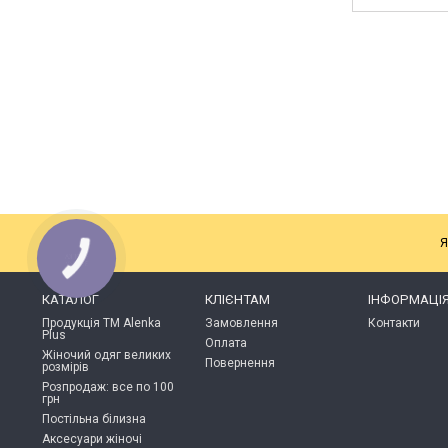
Я
КАТАЛОГ
КЛІЄНТАМ
ІНФОРМАЦІ
Продукція ТМ Alenka
Замовлення
Контакти
Plus
Оплата
Жіночий одяг великих
Повернення
розмірів
Розпродаж: все по 100
грн
Постільна білизна
Аксесуари жіночі