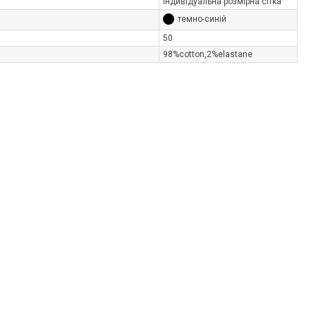
Індивідуальна розмірна сітка
темно-синій
50
98%cotton,2%elastane