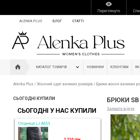
Переглянуто
Спи
ALENKA PLUS
БЛОГ
СТАТТІ
КАТАЛОГ ТОВАРІВ
НОВИНКИ
КЛІЄНТАМ
ЯК
Alenka Plus
/
Жіночий одяг великих розмірів
/
Брюки жіночі великих ро
СЬОГОДНІ КУПИЛИ
БРЮКИ SB
Залиште відгук
СЬОГОДНІ У НАС КУПИЛИ
Спідниця LJ A653
2 210 грн.