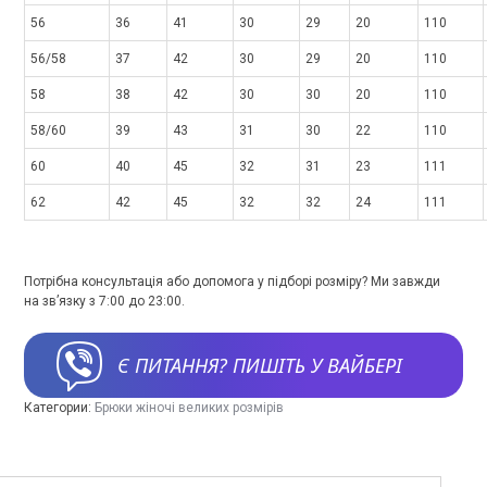
56
36
41
30
29
20
110
56/58
37
42
30
29
20
110
58
38
42
30
30
20
110
58/60
39
43
31
30
22
110
60
40
45
32
31
23
111
62
42
45
32
32
24
111
Потрібна консультація або допомога у підборі розміру? Ми завжди
на зв’язку з 7:00 до 23:00.
Є ПИТАННЯ? ПИШІТЬ У ВАЙБЕРІ
Категории:
Брюки жіночі великих розмірів