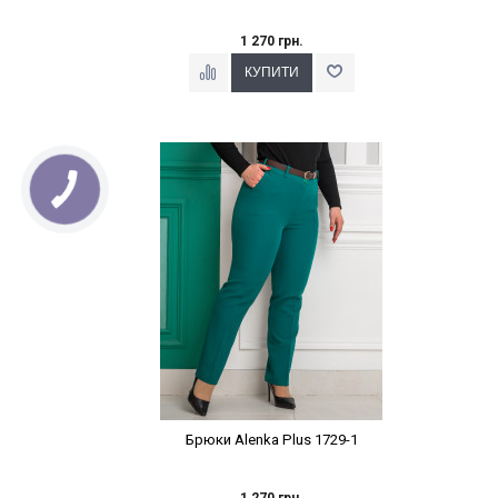
1 270 грн.
Наклейки Варіант з %
Брюки Alenka Plus 1729-1
1 270 грн.