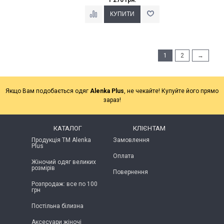
1
2
→
Якщо Вам подобається одяг
Alenka Plus
, не чекайте! Купуйте його прямо
зараз!
КАТАЛОГ
КЛІЄНТАМ
Продукція ТМ Alenka
Замовлення
Plus
Оплата
Жіночий одяг великих
розмірів
Повернення
Розпродаж: все по 100
грн
Постільна білизна
Аксесуари жіночі