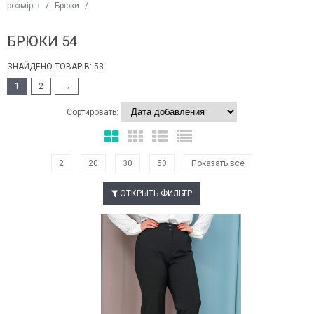
розмірів
/
Брюки
/
БРЮКИ 54
ЗНАЙДЕНО ТОВАРІВ: 53
1
2
→
Сортировать:
2
20
30
50
Показать все
ОТКРЫТЬ ФИЛЬТР
Наклейки Варіант з %