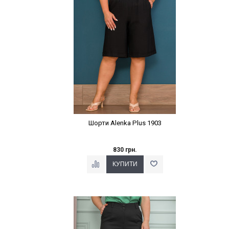
Шорти Alenka Plus 1903
830 грн.
Наклейки Варіант з %