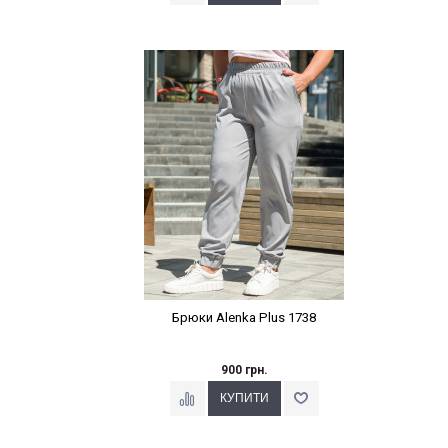
Наклейки Варіант з %
Брюки Alenka Plus 1738
900 грн.