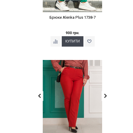
Брюки Alenka Plus 1738-7
900 грн.
Наклейки Варіант з %