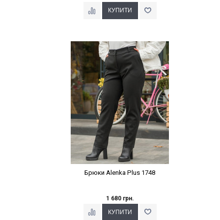
Наклейки Варіант з %
Брюки Alenka Plus 1748
1 680 грн.