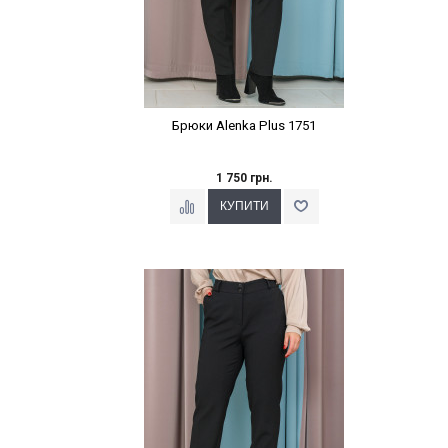
Брюки Alenka Plus 1751
1 750 грн.
Наклейки Варіант з %