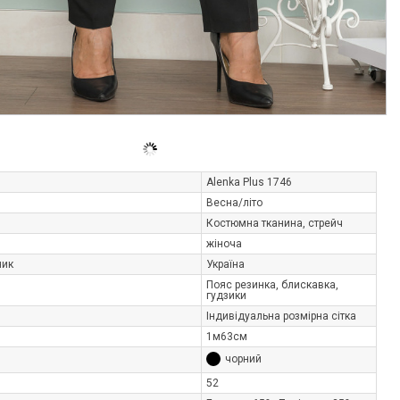
Alenka Plus 1746
Весна/літо
Костюмна тканина, стрейч
жіноча
ник
Україна
Пояс резинка, блискавка,
гудзики
Індивідуальна розмірна сітка
1м63см
чорний
52