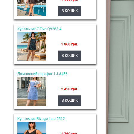
Купальник Z.Five Q9263-4
1 860 грн.
Джинсовий сарафан LJ A456
2 420 грн.
Купальник Rivage Line 2512