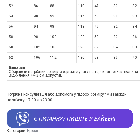
52
86
88
110
47
30
32
54
90
92
114
48
31
33
56
94
98
118
49
32
34
58
98
102
122
50
33
36
60
102
106
126
52
34
38
62
106
112
130
53
35
40
Важливо!
Обираючи потрібний розмір, звертайте увагу на те, як тягнеться тканина, 
Відхилення +/- 2 см допустимі
Потрібна консультація або допомога у підборі розміру? Ми завжди
на зв’язку з 7:00 до 23:00.
Є ПИТАННЯ? ПИШІТЬ У ВАЙБЕРІ
Категории:
Брюки