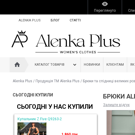
Переглянуто
Спи
ALENKA PLUS
БЛОГ
СТАТТІ
КАТАЛОГ ТОВАРІВ
НОВИНКИ
КЛІЄНТАМ
ЯК
Alenka Plus
/
Продукція ТМ Alenka Plus
/
Брюки та спідниці великих роз
СЬОГОДНІ КУПИЛИ
БРЮКИ AL
Залиште відгук
СЬОГОДНІ У НАС КУПИЛИ
Купальник Z.Five Q9263-2
1 860 грн.