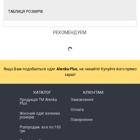
ТАБЛИЦЯ РОЗМІРІВ
РЕКОМЕНДУЕМ:
Якщо Вам подобається одяг
Alenka Plus
, не чекайте! Купуйте його прямо
зараз!
КАТАЛОГ
КЛІЄНТАМ
Продукція ТМ Alenka
Замовлення
Plus
Оплата
Жіночий одяг великих
розмірів
Повернення
Розпродаж: все по 100
грн