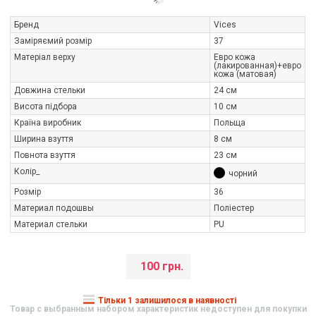
Бренд
Vices
Заміряємий розмір
37
Матеріал верху
Евро кожа
(лакированная)+евро
кожа (матовая)
Довжина стельки
24 см
Висота підбора
10 см
Країна виробник
Польща
Ширина взуття
8 см
Повнота взуття
23 см
Колір_
чорний
Розмір
36
Материал подошвы
Поліестер
Материал стельки
PU
100 грн.
Тільки 1 залишилося в наявності
Товар с выбранным набором характеристик недоступен для покупки