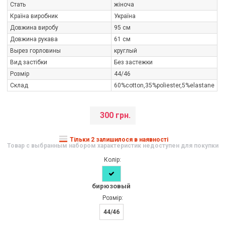
Стать
жіноча
Країна виробник
Україна
Довжина виробу
95 см
Довжина рукава
61 см
Вырез горловины
круглый
Вид застібки
Без застежки
Розмір
44/46
Склад
60%cotton,35%poliester,5%elastane
300 грн.
Тільки 2 залишилося в наявності
Товар с выбранным набором характеристик недоступен для покупки
Колір:
бирюзовый
Розмір:
44/46