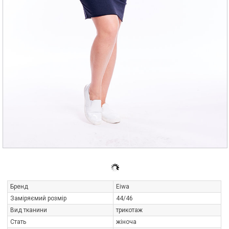
Бренд
Eiwa
Заміряємий розмір
44/46
Вид тканини
трикотаж
Стать
жіноча