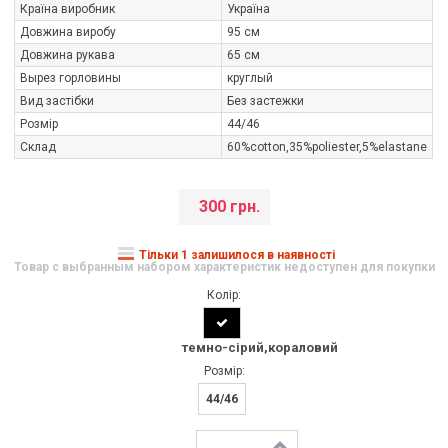
Країна виробник
Україна
Довжина виробу
95 см
Довжина рукава
65 см
Вырез горловины
круглый
Вид застібки
Без застежки
Розмір
44/46
Склад
60%cotton,35%poliester,5%elastane
300 грн.
Тільки 1 залишилося в наявності
Товар с выбранным набором характеристик недоступен для покупки
Колір:
темно-сірий,кораловий
Розмір:
44/46