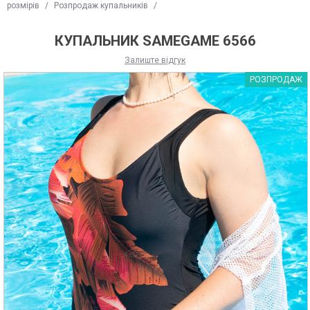
розмірів
/
Розпродаж купальників
/
КУПАЛЬНИК SAMEGAME 6566
Залиште відгук
РОЗПРОДАЖ