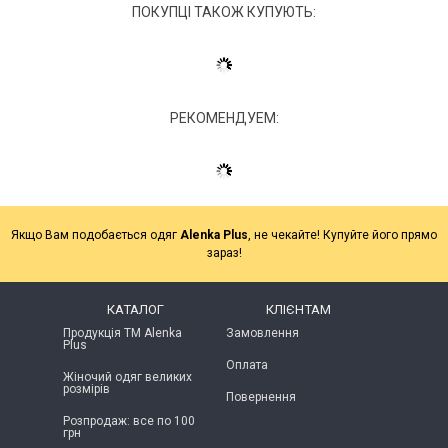
ПОКУПЦІ ТАКОЖ КУПУЮТЬ:
РЕКОМЕНДУЕМ:
Якщо Вам подобається одяг
Alenka Plus
, не чекайте! Купуйте його прямо
зараз!
КАТАЛОГ
КЛІЄНТАМ
Продукція ТМ Alenka
Замовлення
Plus
Оплата
Жіночий одяг великих
розмірів
Повернення
Розпродаж: все по 100
грн