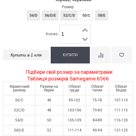
Розмір:
54/D
56/D/E
52/C/D
50/C
58/E
Кол-во:
Купити в 1 клік
Підбери свій розмір за параметрами:
Таблиця розмірів Samegame 6566
Украинский
Размер на
Обхват
Обхват
Обхват
размер
бирке
груди
талии
бедер
50/C
46
99-102
75-78
107-110
52C/D
48
103-106
79-83
111-115
54/D
50
105-109
84-89
116-120
56D/E
52
111-114
90-94
121-125