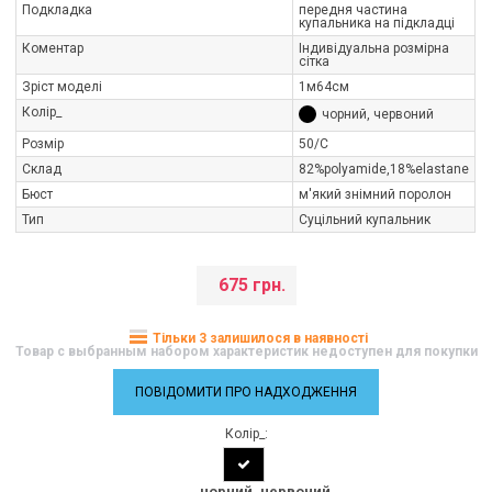
Подкладка
передня частина
купальника на підкладці
Коментар
Індивідуальна розмірна
сітка
Зріст моделі
1м64см
Колір_
чорний, червоний
Розмір
50/C
Склад
82%polyamide,18%elastane
Бюст
м'який знімний поролон
Тип
Суцільний купальник
675 грн.
Тільки 3 залишилося в наявності
Товар с выбранным набором характеристик недоступен для покупки
ПОВІДОМИТИ ПРО НАДХОДЖЕННЯ
Колір_:
чорний, червоний