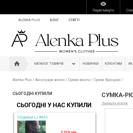
Переглянуто
Спи
ALENKA PLUS
БЛОГ
СТАТТІ
КАТАЛОГ ТОВАРІВ
НОВИНКИ
КЛІЄНТАМ
ЯК
Alenka Plus
/
Аксесуари жіночі
/
Сумки жіночі
/
Сумки брендові
/
СЬОГОДНІ КУПИЛИ
СУМКА-РЮ
Залиште відгук
СЬОГОДНІ У НАС КУПИЛИ
Спідниця LJ A653
2 210 грн.