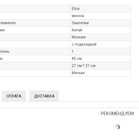
Eliox
жіноча
елементи
Заклепки
ник
Китай
Молния
с подкладкой
ділень
1
ок
85 см
27 см * 27 см
Мягкая
ОПЛАТА
ДОСТАВКА
РЕКОМЕНДУЕМ: