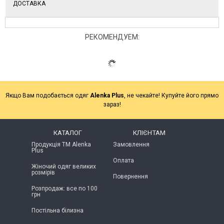
ДОСТАВКА
РЕКОМЕНДУЕМ:
Якщо Вам подобається одяг
Alenka Plus
, не чекайте! Купуйте його прямо
зараз!
КАТАЛОГ
КЛІЄНТАМ
Продукція ТМ Alenka
Замовлення
Plus
Оплата
Жіночий одяг великих
розмірів
Повернення
Розпродаж: все по 100
грн
Постільна білизна