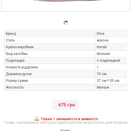
Бренд
Eliox
Стать
жіноча
Країна виробник
Китай
Вид застібки
Молния
Подкладка
с подкладкой
Кількість відділень
1
Довжина ручок
75 см
Розмір сумки
37 см * 35 см
Жесткость
Мягкая
675 грн.
Тільки 1 залишилося в наявності
Товар с выбранным набором характеристик недоступен для покупки
Колір: