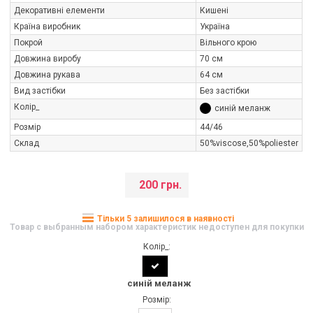
Декоративні елементи
Кишені
Країна виробник
Україна
Покрой
Вільного крою
Довжина виробу
70 см
Довжина рукава
64 см
Вид застібки
Без застібки
Колір_
синій меланж
Розмір
44/46
Склад
50%viscose,50%poliester
200 грн.
Тільки 5 залишилося в наявності
Товар с выбранным набором характеристик недоступен для покупки
Колір_:
синій меланж
Розмір: