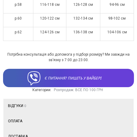
р.58
116-118 см
126-128 см
94-96 см
р.60
120-122 см
132-134 см
98-102 см
р.62
124-126 см
136-138 см
104-106 см
Потрібна консультація або допомога у підборі розміру? Ми завжди на
зв’язку з 7:00 до 23:00.
Є ПИТАННЯ? ПИШІТЬ У ВАЙБЕРІ
Категории:
Розпродаж: ВСЕ ПО 100 ГРН
ВІДГУКИ
0
ОПЛАТА
ДОСТАВКА