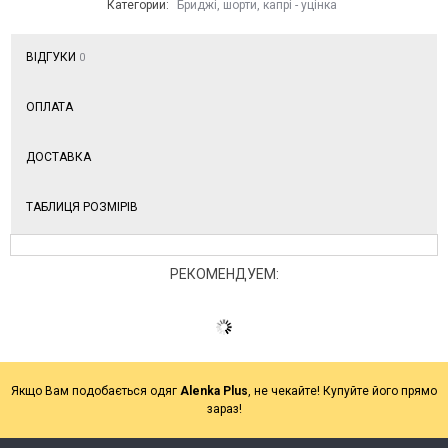
Категории:
Бриджі, шорти, капрі - уцінка
ВІДГУКИ
0
ОПЛАТА
ДОСТАВКА
ТАБЛИЦЯ РОЗМІРІВ
РЕКОМЕНДУЕМ:
Якщо Вам подобається одяг
Alenka Plus
, не чекайте! Купуйте його прямо
зараз!