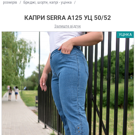
розмірів
/
Бриджі, шорти, капрі - уцінка
/
КАПРИ SERRA A125 УЦ 50/52
Залиште відгук
УЦІНКА