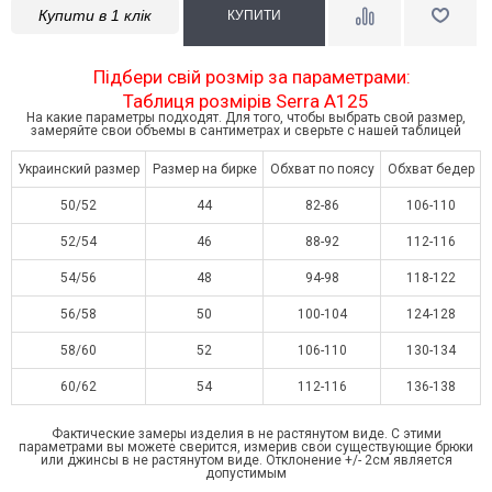
Купити в 1 клік
Підбери свій розмір за параметрами:
Таблиця розмірів Serra A125
На какие параметры подходят. Для того, чтобы выбрать свой размер,
замеряйте свои объемы в сантиметрах и сверьте с нашей таблицей
Украинский размер
Размер на бирке
Обхват по поясу
Обхват бедер
50/52
44
82-86
106-110
52/54
46
88-92
112-116
54/56
48
94-98
118-122
56/58
50
100-104
124-128
58/60
52
106-110
130-134
60/62
54
112-116
136-138
Фактические замеры изделия в не растянутом виде. С этими
параметрами вы можете сверится, измерив свои существующие брюки
или джинсы в не растянутом виде. Отклонение +/- 2см является
допустимым