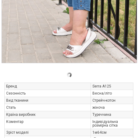
Бренд
Serra A125
Сезонність
Весна/літо
Вид тканини
Стрейч-котон
Стать
жіноча
Країна виробник
Туреччина
Коментар
Індивідуальна
розмірна сітка
Зріст моделі
1м64см