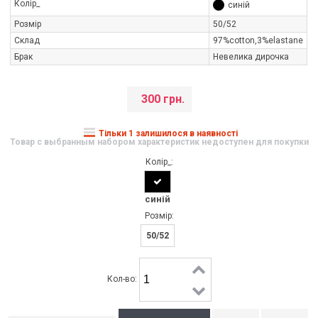
Колір_
синій
Розмір
50/52
Склад
97%cotton,3%elastane
Брак
Невелика дирочка
300 грн.
Тільки 1 залишилося в наявності
Товар с выбранным набором характеристик недоступен для покупки
Колір_:
синій
Розмір:
50/52
Кол-во: