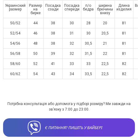
Украинский
Размер
Посадка
Посадка
п/о
ширина
Длина
В
размер
на
сзади
спереди
бедра
брючины
изделия
бирке
внизу
50/52
44
38
30
28
20
81
52/54
46
38
31
30
20,5
81
54/56
48
38
32
30,5
21
81
56/58
50
39
32
31,5
22
81
58/60
52
41
33
33
22,5
82
60/62
54
43
34
33,5
22,5
82
Потрібна консультація або допомога у підборі розміру? Ми завжди на
зв’язку з 7:00 до 23:00.
Є ПИТАННЯ? ПИШІТЬ У ВАЙБЕРІ