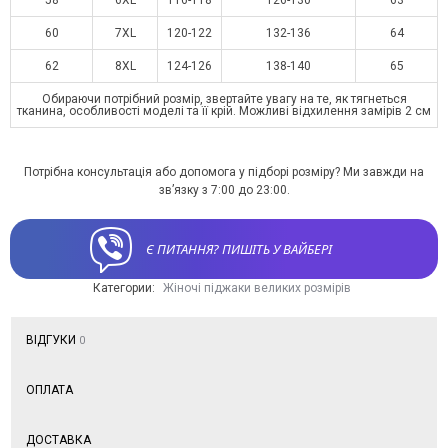
60
7XL
120-122
132-136
64
62
8XL
124-126
138-140
65
Обираючи потрібний розмір, звертайте увагу на те, як тягнеться
тканина, особливості моделі та її крій. Можливі відхилення замірів 2 см
Потрібна консультація або допомога у підборі розміру? Ми завжди на
зв’язку з 7:00 до 23:00.
Є ПИТАННЯ? ПИШІТЬ У ВАЙБЕРІ
Категории:
Жіночі піджаки великих розмірів
ВІДГУКИ
0
ОПЛАТА
ДОСТАВКА