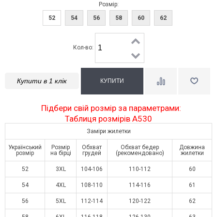
Розмір:
52
54
56
58
60
62
Кол-во:
Купити в 1 клік
Підбери свій розмір за параметрами:
Таблиця розмірів A530
Заміри жилетки
Український
Розмір
Обхват
Обхват бедер
Довжина
розмір
на бірці
грудей
(рекомендовано)
жилетки
52
3XL
104-106
110-112
60
54
4XL
108-110
114-116
61
56
5XL
112-114
120-122
62
58
6XL
116-118
126-130
63