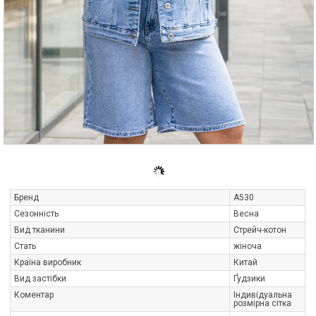
Бренд
A530
Сезонність
Весна
Вид тканини
Стрейч-котон
Стать
жіноча
Країна виробник
Китай
Вид застібки
Ґудзики
Коментар
Індивідуальна
розмірна сітка