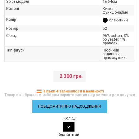
Зріст моделі
1м64см
Кишені
Кишені
функціональні
Колір_
блакитний
Розмір
52
Склад
96% cotton, 3%
polyester, 1%
spandex
Тип фігури
Пісочний
годинник,
прямокутник
2 300 грн.
Тільки 4 залишилося в наявності
Товар с выбранным набором характеристик недоступен для покупки
ПОВІДОМИТИ ПРО НАДХОДЖЕННЯ
Колір_:
блакитний