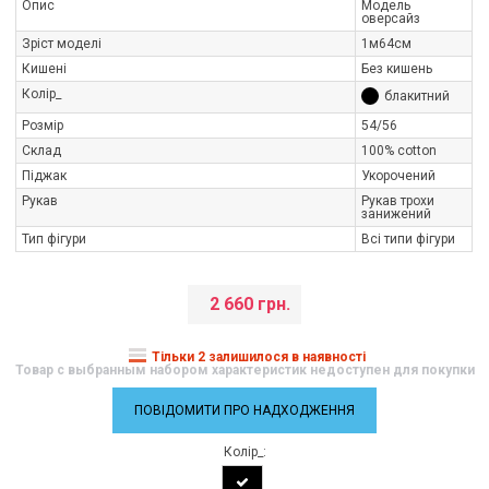
Опис
Модель
оверсайз
Зріст моделі
1м64см
Кишені
Без кишень
Колір_
блакитний
Розмір
54/56
Склад
100% cotton
Піджак
Укорочений
Рукав
Рукав трохи
занижений
Тип фігури
Всі типи фігури
2 660 грн.
Тільки 2 залишилося в наявності
Товар с выбранным набором характеристик недоступен для покупки
ПОВІДОМИТИ ПРО НАДХОДЖЕННЯ
Колір_: