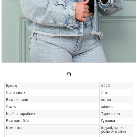
Бренд
6020
Сезонність
Літо
Вид тканини
котон
Стать
жіноча
Країна виробник
Туреччина
Вид застібки
Ґудзики
Коментар
Індивідуальна
розмірна сітка