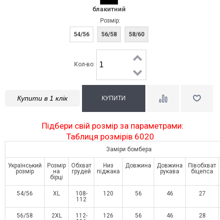
блакитний
Розмір:
54/56
56/58
58/60
Кол-во:
Купити в 1 клік
Підбери свій розмір за параметрами:
Таблиця розмірів 6020
Заміри бомбера
Український
Розмір
Обхват
Низ
Довжина
Довжина
Півобхват
розмір
на
грудей
піджака
рукава
біцепса
бірці
54/56
XL
108-
120
56
46
27
112
56/58
2XL
112-
126
56
46
28