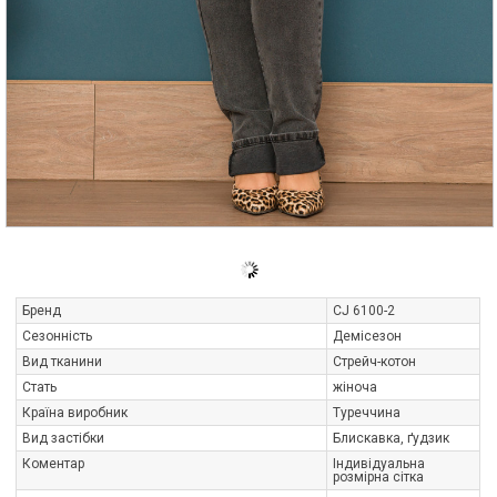
Бренд
CJ 6100-2
Сезонність
Демісезон
Вид тканини
Стрейч-котон
Стать
жіноча
Країна виробник
Туреччина
Вид застібки
Блискавка, ґудзик
Коментар
Індивідуальна
розмірна сітка