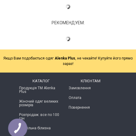
РЕКОМЕНДУЕМ:
Якщо Вам подобається одяг
Alenka Plus
, не чекайте! Купуйте його прямо
зараз!
КАТАЛОГ
КЛІЄНТАМ
Продукція ТМ Alenka
Замовлення
Plus
Оплата
Жіночий одяг великих
розмірів
Повернення
Розпродаж: все по 100
грн
Постільна білизна