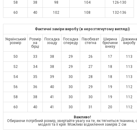
58
38
98
104
126-130
60
40
102
108
132-136
Фактичні заміри виробу (в нерозтягнутому вигляді)
Український
Розмір
Посадка
Посадка
Півобхват
Ширина
Довжин
розмір
на
ззаду
спереду
стегна
брючини
виробу
бірці
внизу
50
33
38
29
26
17
113
52
34
38
29
27
18
113
54
35
39
30
28
18
113
56
36
40
30
29
19
112
58
38
41
30
30
19
112
60
40
41
30
31
20
112
Важливо!
Обираючи потрібний розмір, звертайте увагу на те, як тягнеться тканина,
моделі та її крій. Можливі відхилення замірів 2 см