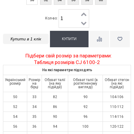
Кол-во:
Купити в 1 клік
Підбери свій розмір за параметрами:
Таблиця розмірів CJ 6100-2
На які параметри підходять
Український
Розмір
Обхват талії
Обхват талії (в
Обхват стегон
розмір
на
(на яку
розтягненому
(на які
бірці
підійде)
вигляді)
підійде)
50
33
82
90
104-106
52
34
86
92
110-112
54
35
90
96
114-116
56
36
94
100
120-122