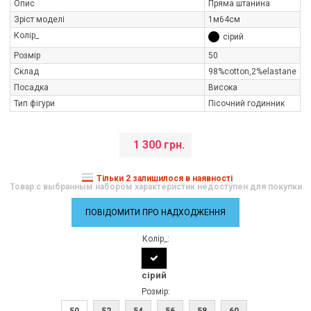
Опис
Пряма штанина
Зріст моделі
1м64см
Колір_
сірий
Розмір
50
Склад
98%cotton,2%elastane
Посадка
Висока
Тип фігури
Пісочний годинник
1 300 грн.
Тільки 2 залишилося в наявності
Товар с выбранным набором характеристик недоступен для покупки
ПОВІДОМИТИ ПРО НАДХОДЖЕННЯ
Колір_:
сірий
Розмір:
50
52
54
56
58
60