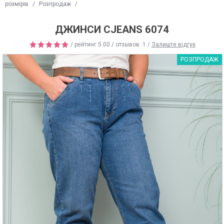
розмірів
/
Розпродаж
/
ДЖИНСИ CJEANS 6074
/ рейтинг
5.00
/ отзывов:
1
/
Залиште відгук
РОЗПРОДАЖ