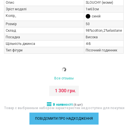
Опис
SLOUCHY (моми)
Зріст моделі
1м63см
Колір_
синій
Розмір
50
Склад
98%cotton,2%elastane
Посадка
Висока
Щільність джинса
4-В
Тип фігури
Пісочний годинник
Все отзывы
1 300 грн.
В наявності
(6 шт)
Товар с выбранным набором характеристик недоступен для покупки
ПОВІДОМИТИ ПРО НАДХОДЖЕННЯ