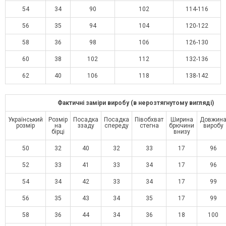
54
34
90
102
114-116
56
35
94
104
120-122
58
36
98
106
126-130
60
38
102
112
132-136
62
40
106
118
138-142
Фактичні заміри виробу (в нерозтягнутому вигляді)
Український
Розмір
Посадка
Посадка
Півобхват
Ширина
Довжин
розмір
на
ззаду
спереду
стегна
брючини
виробу
бірці
внизу
50
32
40
32
33
17
96
52
33
41
33
34
17
96
54
34
42
33
34
17
99
56
35
43
34
35
17
99
58
36
44
34
36
18
100