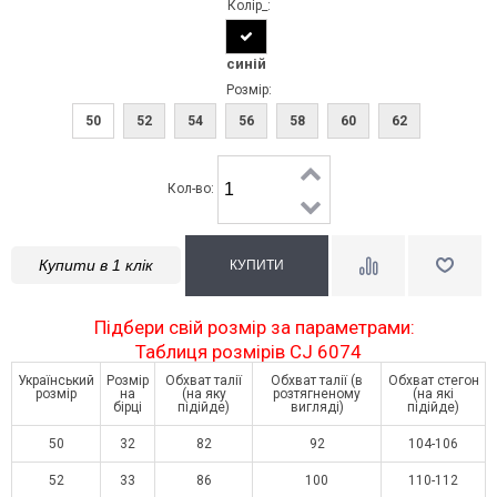
Колір_:
синій
Розмір:
50
52
54
56
58
60
62
Кол-во:
Купити в 1 клік
Підбери свій розмір за параметрами:
Таблиця розмірів CJ 6074
Український
Розмір
Обхват талії
Обхват талії (в
Обхват стегон
розмір
на
(на яку
розтягненому
(на які
бірці
підійде)
вигляді)
підійде)
50
32
82
92
104-106
52
33
86
100
110-112