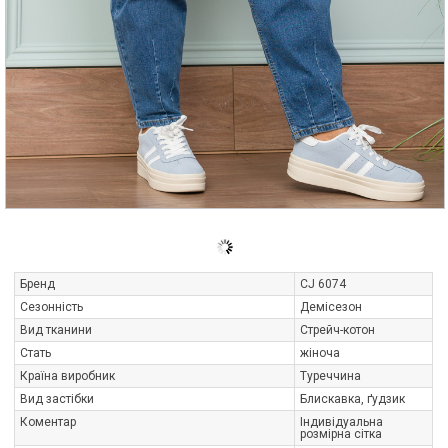
Бренд
CJ 6074
Сезонність
Демісезон
Вид тканини
Стрейч-котон
Стать
жіноча
Країна виробник
Туреччина
Вид застібки
Блискавка, ґудзик
Коментар
Індивідуальна
розмірна сітка