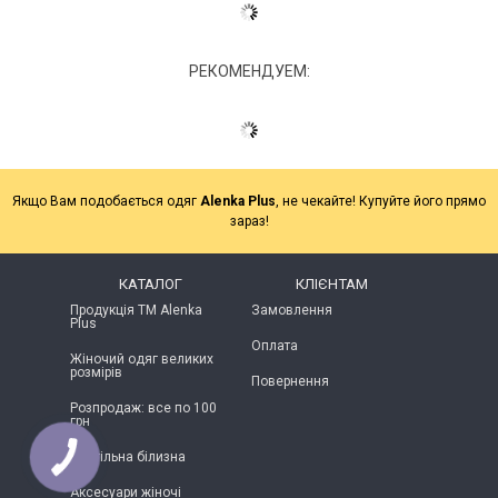
РЕКОМЕНДУЕМ:
Якщо Вам подобається одяг
Alenka Plus
, не чекайте! Купуйте його прямо
зараз!
КАТАЛОГ
КЛІЄНТАМ
Продукція ТМ Alenka
Замовлення
Plus
Оплата
Жіночий одяг великих
розмірів
Повернення
Розпродаж: все по 100
грн
Постільна білизна
Аксесуари жіночі