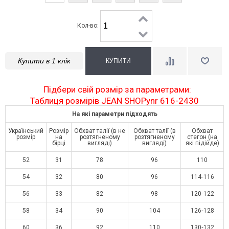
Кол-во:
Купити в 1 клік
Підбери свій розмір за параметрами:
Таблиця розмірів JEAN SHOPynr 616-2430
На які параметри підходять
Український
Розмір
Обхват талії (в не
Обхват талії (в
Обхват
розмір
на
розтягненому
розтягненому
стегон (на
бірці
вигляді)
вигляді)
які підійде)
52
31
78
96
110
54
32
80
96
114‑116
56
33
82
98
120‑122
58
34
90
104
126‑128
60
36
92
110
130‑132