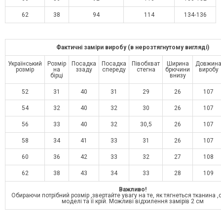
62
38
94
114
134‑136
Фактичні заміри виробу (в нерозтягнутому вигляді)
Український
Розмір
Посадка
Посадка
Півобхват
Ширина
Довжин
розмір
на
ззаду
спереду
стегна
брючини
виробу
бірці
внизу
52
31
40
31
29
26
107
54
32
40
32
30
26
107
56
33
40
32
30,5
26
107
58
34
41
33
31
26
107
60
36
42
33
32
27
108
62
38
43
34
33
28
109
Важливо!
Обираючи потрібний розмір ,звертайте увагу на те, як тягнеться тканина 
моделі та її крій. Можливі відхилення замірів 2 см