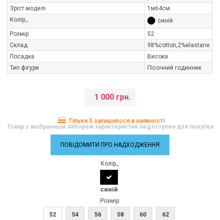
Зріст моделі
1м64см
Колір_
синій
Розмір
52
Склад
98%cotton,2%elastane
Посадка
Висока
Тип фігури
Пісочний годинник
1 000 грн.
Тільки 5 залишилося в наявності
Товар с выбранным набором характеристик недоступен для покупки
ПОВІДОМИТИ ПРО НАДХОДЖЕННЯ
Колір_:
синій
Розмір:
52
54
56
58
60
62