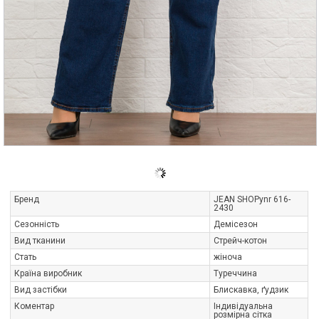
Бренд
JEAN SHOPynr 616-
2430
Сезонність
Демісезон
Вид тканини
Стрейч-котон
Стать
жіноча
Країна виробник
Туреччина
Вид застібки
Блискавка, ґудзик
Коментар
Індивідуальна
розмірна сітка