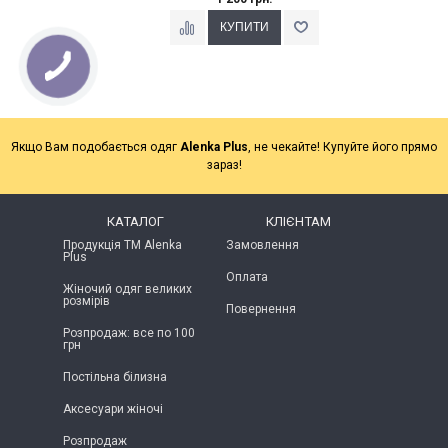
Якщо Вам подобається одяг
Alenka Plus
, не чекайте! Купуйте його прямо
зараз!
КАТАЛОГ
КЛІЄНТАМ
Продукція ТМ Alenka
Замовлення
Plus
Оплата
Жіночий одяг великих
розмірів
Повернення
Розпродаж: все по 100
грн
Постільна білизна
Аксесуари жіночі
Розпродаж