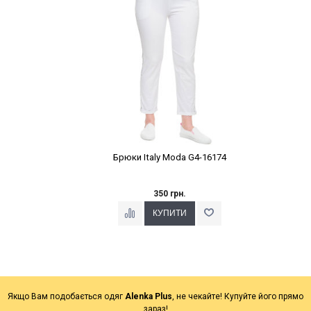
Брюки Italy Moda G4-16174
350 грн.
Якщо Вам подобається одяг
Alenka Plus
, не чекайте! Купуйте його прямо
зараз!