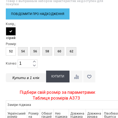
Товар с выбранным набором характеристик недоступен для
покупки
ПОВІДОМИТИ ПРО НАДХОДЖЕННЯ
Колір_:
сірий
Розмір:
52
54
56
58
60
62
Кол-во:
Купити в 1 клік
Підбери свій розмір за параметрами:
Таблиця розмірів A373
Заміри піджака
Український
Розмір
Обхват
Низ
Довжина
Довжина
Півобхва
розмір
на
грудей
піджака
піджака
рукава
біцепса