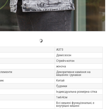
A373
Демісезон
Стрейч-котон
жіноча
елементи
Декоративне каміння на
кишенях і рукавах
ник
Китай
Ґудзики
Індивідуальна розмірна сітка
1м64см
Всі кишені функціональні; є
внутрішні кишені