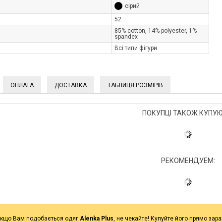
сірий
52
85% cotton, 14% polyester, 1%
spandex
Всі типи фігури
ОПЛАТА
ДОСТАВКА
ТАБЛИЦЯ РОЗМІРІВ
ПОКУПЦІ ТАКОЖ КУПУЮ
РЕКОМЕНДУЕМ:
кщо Вам подобається одяг
Alenka Plus
, не чекайте! Купуйте його прямо зара