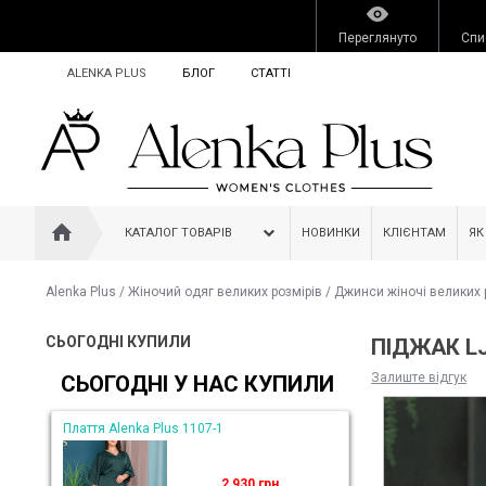
Переглянуто
Спи
ALENKA PLUS
БЛОГ
СТАТТІ
КАТАЛОГ ТОВАРІВ
НОВИНКИ
КЛІЄНТАМ
ЯК
Alenka Plus
/
Жіночий одяг великих розмірів
/
Джинси жіночі великих 
СЬОГОДНІ КУПИЛИ
ПІДЖАК L
Залиште відгук
СЬОГОДНІ У НАС КУПИЛИ
Плаття Alenka Plus 1107-1
2 930 грн.