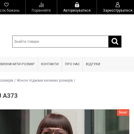
сок бажань
Порівняйте
Авторизуватися
Зареєструватися
 ВИЗНАЧИТИ РОЗМІР
КОНТАКТИ
ПРО НАС
ВІДГУКИ
розмірів
/
Жіночі піджаки великих розмірів
/
J A373
New!