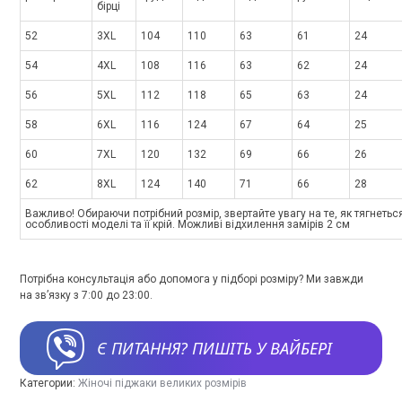
бірці
52
3XL
104
110
63
61
24
54
4XL
108
116
63
62
24
56
5XL
112
118
65
63
24
58
6XL
116
124
67
64
25
60
7XL
120
132
69
66
26
62
8XL
124
140
71
66
28
Важливо! Обираючи потрібний розмір, звертайте увагу на те, як тягнетьс
особливості моделі та її крій. Можливі відхилення замірів 2 см
Потрібна консультація або допомога у підборі розміру? Ми завжди
на зв’язку з 7:00 до 23:00.
Є ПИТАННЯ? ПИШІТЬ У ВАЙБЕРІ
Категории:
Жіночі піджаки великих розмірів