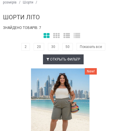
розмірів
/
Шорти
/
ШОРТИ ЛIТО
ЗНАЙДЕНО ТОВАРІВ: 7
2
20
30
50
Показать все
ОТКРЫТЬ ФИЛЬТР
Наклейки Варіант з %
New!