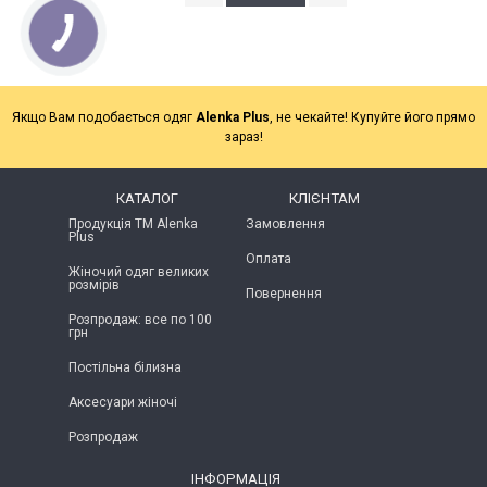
Якщо Вам подобається одяг
Alenka Plus
, не чекайте! Купуйте його прямо
зараз!
КАТАЛОГ
КЛІЄНТАМ
Продукція ТМ Alenka
Замовлення
Plus
Оплата
Жіночий одяг великих
розмірів
Повернення
Розпродаж: все по 100
грн
Постільна білизна
Аксесуари жіночі
Розпродаж
ІНФОРМАЦІЯ