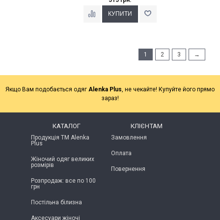
1
2
3
→
Якщо Вам подобається одяг
Alenka Plus
, не чекайте! Купуйте його прямо
зараз!
КАТАЛОГ
КЛІЄНТАМ
Продукція ТМ Alenka
Замовлення
Plus
Оплата
Жіночий одяг великих
розмірів
Повернення
Розпродаж: все по 100
грн
Постільна білизна
Аксесуари жіночі