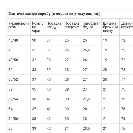
Фактичні заміри виробу (в нерозтягнутому вигляді)
Український
Розмір
Посадка
Посадка
Півобхват
Ширина
Довжи
розмір
на
ззаду
спереду
бедра
брючини
виробу
бірці
внизу
46/48
30
37
25
25
19
72
48
31
37
26
25,5
19
72
48/50
32
38
27
26
19
72
50
33
39
28
27
20
73
50/52
34
40
28
27
20
74
52
35
40
29
27
21
75
52/54
36
41
30
27,5
21
75
54
37
41
30
28
21
76
54/56
38
42
30
28
21
76
56
39
42
31
28,5
21
76