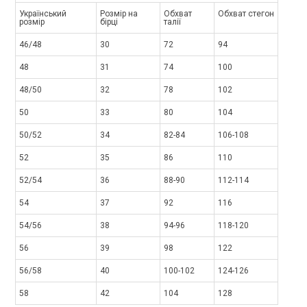
Український
Розмір на
Обхват
Обхват стегон
розмір
бірці
талії
46/48
30
72
94
48
31
74
100
48/50
32
78
102
50
33
80
104
50/52
34
82-84
106-108
52
35
86
110
52/54
36
88-90
112-114
54
37
92
116
54/56
38
94-96
118-120
56
39
98
122
56/58
40
100-102
124-126
58
42
104
128