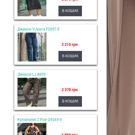
Джинси VJeans F2097-3
2 210 грн.
Джинси LJ A659
2 370 грн.
Купальник Z.Five Q9263-3