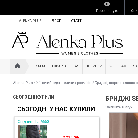
Переглянуто
Спи
ALENKA PLUS
БЛОГ
СТАТТІ
КАТАЛОГ ТОВАРІВ
НОВИНКИ
КЛІЄНТАМ
ЯК
Alenka Plus
/
Жіночий одяг великих розмірів
/
Бриджі, шорти великих р
СЬОГОДНІ КУПИЛИ
БРИДЖІ S
Залиште відгук
СЬОГОДНІ У НАС КУПИЛИ
Спідниця LJ A653
2 210 грн.