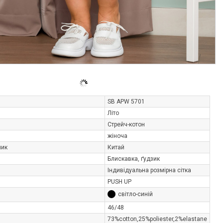
SB APW 5701
Літо
Стрейч-котон
жіноча
ник
Китай
Блискавка, ґудзик
Індивідуальна розмірна сітка
PUSH UP
світло-синій
46/48
73%cotton,25%poliester,2%elastane