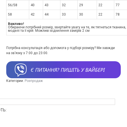
56/58
40
43
32
29
22
77
58
42
44
33
30
22
78
Важливо!
Обираючи потрібний розмір, звертайте увагу на те, як тягнеться тканина
моделі та її крій. Можливі відхилення замірів 2 см
Потрібна консультація або допомога у підборі розміру? Ми завжди
на зв’язку з 7:00 до 23:00.
Є ПИТАННЯ? ПИШІТЬ У ВАЙБЕРІ
Категории:
Розпродаж
ТЬ: