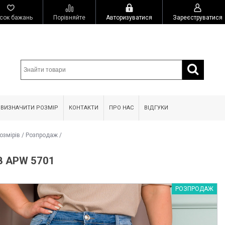
сок бажань
Порівняйте
Авторизуватися
Зареєструватися
 ВИЗНАЧИТИ РОЗМІР
КОНТАКТИ
ПРО НАС
ВІДГУКИ
озмірів
/
Розпродаж
/
B APW 5701
РОЗПРОДАЖ