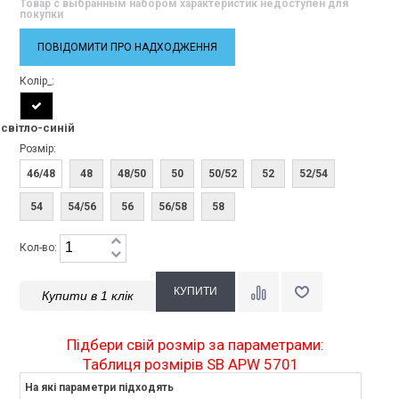
Товар с выбранным набором характеристик недоступен для
покупки
ПОВІДОМИТИ ПРО НАДХОДЖЕННЯ
Колір_:
світло-синій
Розмір:
46/48
48
48/50
50
50/52
52
52/54
54
54/56
56
56/58
58
Кол-во:
Купити в 1 клік
Підбери свій розмір за параметрами:
Таблиця розмірів SB APW 5701
На які параметри підходять