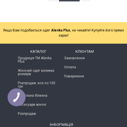
Якщо Вам подобається одяг
Alenka Plus
, не чекайте! Купуйте його прямо
зараз!
КАТАЛОГ
КЛІЄНТАМ
Продукція ТМ Alenka
Замовлення
Plus
Оплата
Жіночий одяг великих
розмірів
Повернення
Розпродаж: все по 100
грн
Постільна білизна
Аксесуари жіночі
Розпродаж
ІНФОРМАЦІЯ