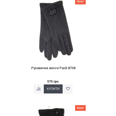
Наклейки Варіант з %
New!
Рукавички жіночі Paidi 8738
575 грн.
Наклейки Варіант з %
New!