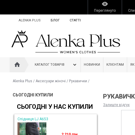
Переглянуто
Спи
ALENKA PLUS
БЛОГ
СТАТТІ
КАТАЛОГ ТОВАРІВ
НОВИНКИ
КЛІЄНТАМ
ЯК
Alenka Plus
/
Аксесуари жіночі
/
Рукавички
/
СЬОГОДНІ КУПИЛИ
РУКАВИЧКИ
Залиште відгук
СЬОГОДНІ У НАС КУПИЛИ
Спідниця LJ A653
2 210 грн.