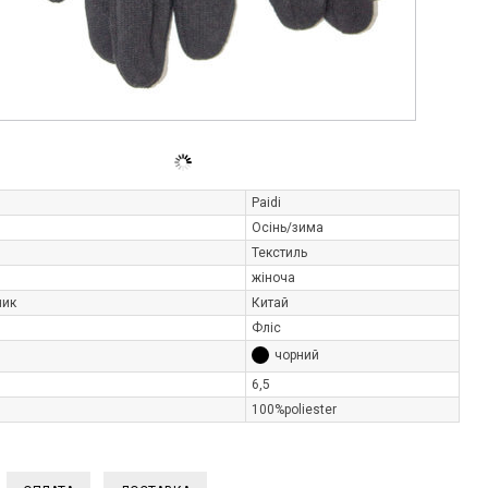
Paidi
Осінь/зима
Текстиль
жіноча
ник
Китай
Фліс
чорний
6,5
100%poliester