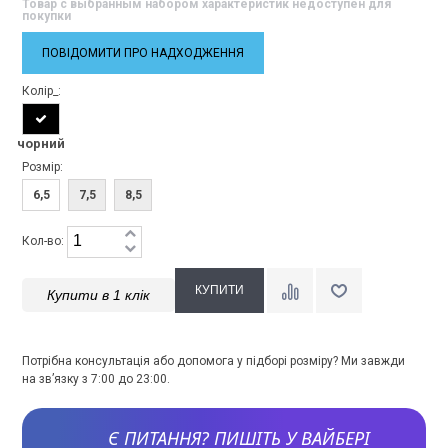
Товар с выбранным набором характеристик недоступен для
покупки
ПОВІДОМИТИ ПРО НАДХОДЖЕННЯ
Колір_:
чорний
Розмір:
6,5
7,5
8,5
Кол-во:
Купити в 1 клік
Потрібна консультація або допомога у підборі розміру? Ми завжди
на зв’язку з 7:00 до 23:00.
Є ПИТАННЯ? ПИШІТЬ У ВАЙБЕРІ