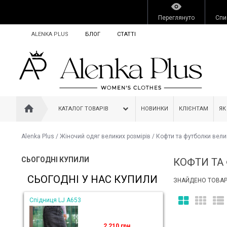
Переглянуто
Спи
ALENKA PLUS
БЛОГ
СТАТТІ
КАТАЛОГ ТОВАРІВ
НОВИНКИ
КЛІЄНТАМ
ЯК
Alenka Plus
/
Жіночий одяг великих розмірів
/
Кофти та футболки вели
СЬОГОДНІ КУПИЛИ
КОФТИ ТА
СЬОГОДНІ У НАС КУПИЛИ
ЗНАЙДЕНО ТОВАРІ
Спідниця LJ A653
2 210 грн.