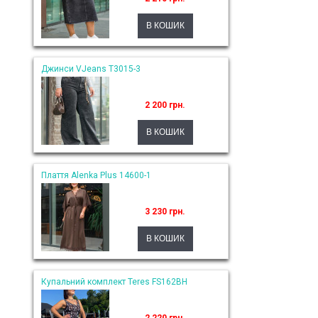
Джинси VJeans T3015-3
2 200 грн.
Плаття Alenka Plus 14600-1
3 230 грн.
Купальний комплект Teres FS162BH