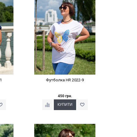
%
Наклейки Варіант з %
1
Футболка HR 2022-9
450 грн.
%
Наклейки Варіант з %