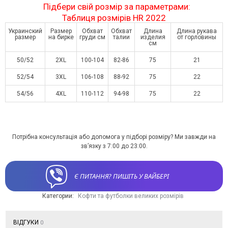
Підбери свій розмір за параметрами:
Таблиця розмірів HR 2022
Украинский
Размер
Обхват
Обхват
Длина
Длина рукава
размер
на бирке
груди см
талии
изделия
от горловины
см
50/52
2XL
100-104
82-86
75
21
52/54
3XL
106-108
88-92
75
22
54/56
4XL
110-112
94-98
75
22
Потрібна консультація або допомога у підборі розміру? Ми завжди на
зв’язку з 7:00 до 23:00.
Є ПИТАННЯ? ПИШІТЬ У ВАЙБЕРІ
Категории:
Кофти та футболки великих розмірів
ВІДГУКИ
0