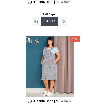
Джинсовий сарафан LJ A540
2 420 грн.
Наклейки Варіант з %
New!
Джинсовий сарафан LJ A539