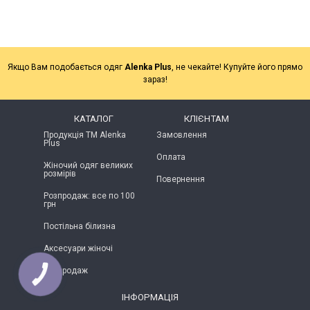
Якщо Вам подобається одяг
Alenka Plus
, не чекайте! Купуйте його прямо
зараз!
КАТАЛОГ
КЛІЄНТАМ
Продукція ТМ Alenka
Замовлення
Plus
Оплата
Жіночий одяг великих
розмірів
Повернення
Розпродаж: все по 100
грн
Постільна білизна
Аксесуари жіночі
Розпродаж
КНОПКА
ЗВ'ЯЗКУ
ІНФОРМАЦІЯ