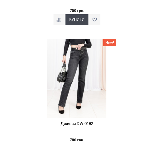
750 грн.
Наклейки Варіант з %
New!
Джинси DW 0182
780 грн.