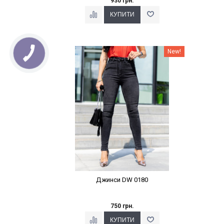
930 грн.
Наклейки Варіант з %
New!
Джинси DW 0180
750 грн.