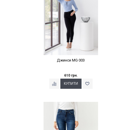
Джинси MG 003
610 грн.
Наклейки Варіант з %