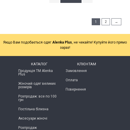
1
2
→
Якщо Вам подобається одяг
Alenka Plus
, не чекайте! Купуйте його прямо
зараз!
КАТАЛОГ
КЛІЄНТАМ
Продукція ТМ Alenka
Замовлення
Plus
Оплата
Жіночий одяг великих
розмірів
Повернення
Розпродаж: все по 100
грн
Постільна білизна
Аксесуари жіночі
Розпродаж