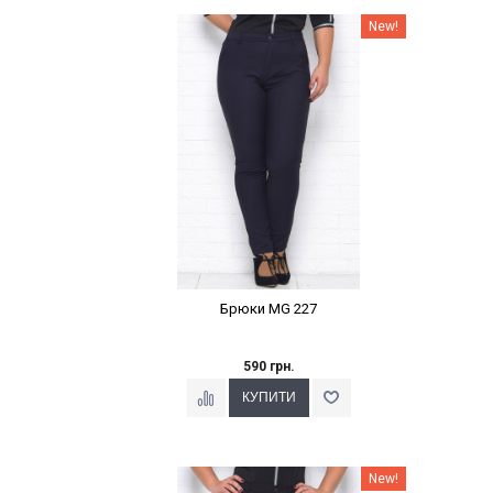
Наклейки Варіант з %
New!
Брюки MG 227
590 грн.
Наклейки Варіант з %
New!