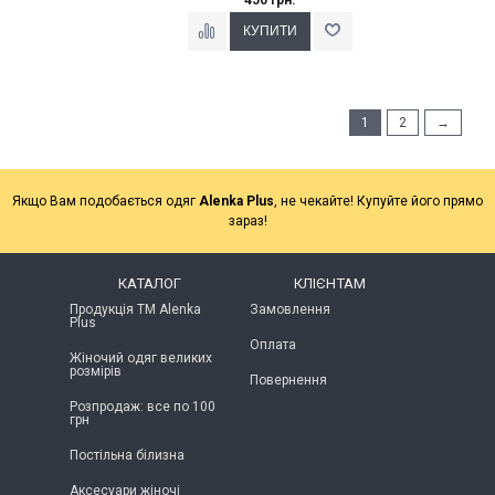
1
2
→
Якщо Вам подобається одяг
Alenka Plus
, не чекайте! Купуйте його прямо
зараз!
КАТАЛОГ
КЛІЄНТАМ
Продукція ТМ Alenka
Замовлення
Plus
Оплата
Жіночий одяг великих
розмірів
Повернення
Розпродаж: все по 100
грн
Постільна білизна
Аксесуари жіночі