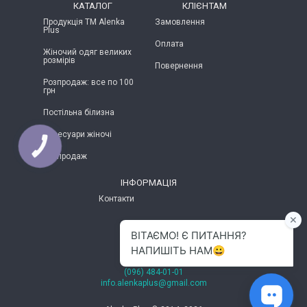
КАТАЛОГ
КЛІЄНТАМ
Продукція ТМ Alenka
Замовлення
Plus
Оплата
Жіночий одяг великих
розмірів
Повернення
Розпродаж: все по 100
грн
Постільна білизна
Аксесуари жіночі
КНОПКА
ЗВ'ЯЗКУ
Розпродаж
ІНФОРМАЦІЯ
Контакти
м.Хмельницький
(096) 484-01-01
info.alenkaplus@gmail.com