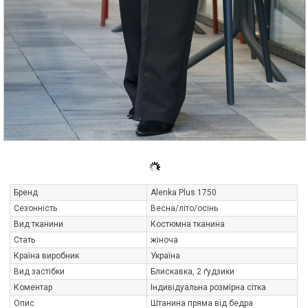
Бренд
Alenka Plus 1750
Сезонність
Весна/літо/осінь
Вид тканини
Костюмна тканина
Стать
жіноча
Країна виробник
Україна
Вид застібки
Блискавка, 2 ґудзики
Коментар
Індивідуальна розмірна сітка
Опис
Штанина пряма від бедра