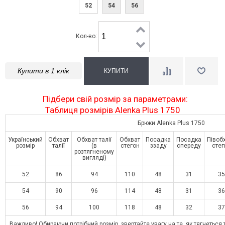
52
54
56
Кол-во:
Купити в 1 клік
Підбери свій розмір за параметрами:
Таблиця розмірів Alenka Plus 1750
Брюки Alenka Plus 1750
Український
Обхват
Обхват талії
Обхват
Посадка
Посадка
Півоб
розмір
талії
(в
стегон
ззаду
спереду
стег
розтягненому
вигляді)
52
86
94
110
48
31
35
54
90
96
114
48
31
36
56
94
100
118
48
32
37
Важливо! Обираючи потрібний розмір, звертайте увагу на те, як тягнеться т