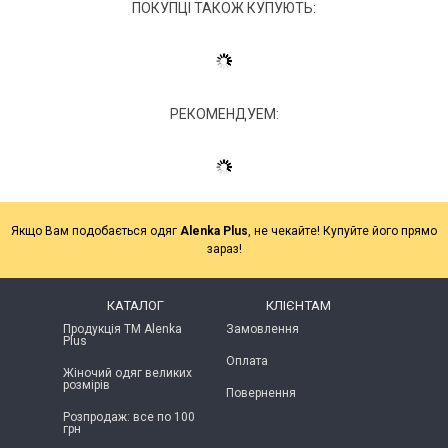
ПОКУПЦІ ТАКОЖ КУПУЮТЬ:
РЕКОМЕНДУЕМ:
Якщо Вам подобається одяг
Alenka Plus
, не чекайте! Купуйте його прямо
зараз!
КАТАЛОГ
КЛІЄНТАМ
Продукція ТМ Alenka
Замовлення
Plus
Оплата
Жіночий одяг великих
розмірів
Повернення
Розпродаж: все по 100
грн