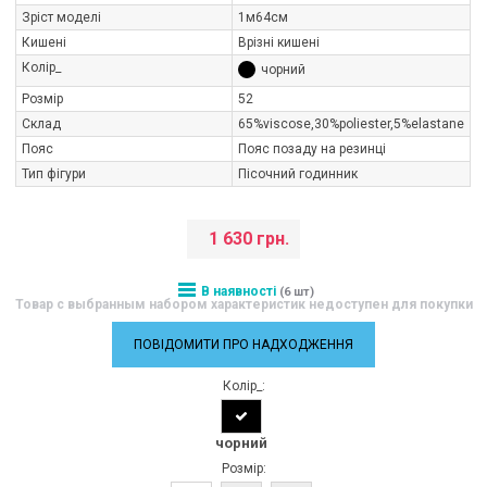
Зріст моделі
1м64см
Кишені
Врізні кишені
Колір_
чорний
Розмір
52
Склад
65%viscose,30%poliester,5%elastane
Пояс
Пояс позаду на резинці
Тип фігури
Пісочний годинник
1 630 грн.
В наявності
(6 шт)
Товар с выбранным набором характеристик недоступен для покупки
ПОВІДОМИТИ ПРО НАДХОДЖЕННЯ
Колір_:
чорний
Розмір: