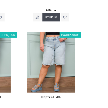
960 грн.
%
Наклейки Варіант з %
ОЗПРОДАЖ
РОЗПРОДАЖ
1
Шорти SH 389