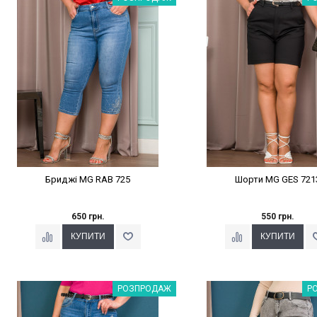
Бриджі MG RАВ 725
Шорти MG GES 721
650 грн.
550 грн.
Наклейки Варіант з %
Наклейки Варіант з 
РОЗПРОДАЖ
Р