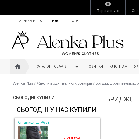
Переглянуто
Спи
ALENKA PLUS
БЛОГ
СТАТТІ
КАТАЛОГ ТОВАРІВ
НОВИНКИ
КЛІЄНТАМ
ЯК
Alenka Plus
/
Жіночий одяг великих розмірів
/
Бриджі, шорти великих р
СЬОГОДНІ КУПИЛИ
БРИДЖІ, 
СЬОГОДНІ У НАС КУПИЛИ
Спідниця LJ A653
2 210 грн.