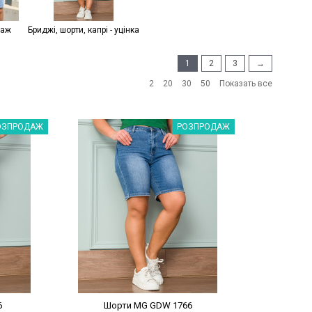
даж
Бриджі, шорти, капрі - уцінка
1
2
3
→
2
20
30
50
Показать все
%
Наклейки Варіант з %
ОЗПРОДАЖ
РОЗПРОДАЖ
6
Шорти MG GDW 1766