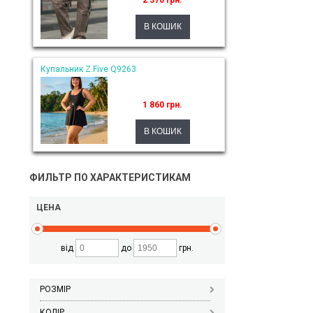
2 370 грн.
Купальник Z.Five Q9263
1 860 грн.
ФИЛЬТР ПО ХАРАКТЕРИСТИКАМ
ЦЕНА
від
до
грн.
РОЗМІР
КОЛІР_