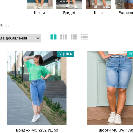
Шорти
Бриджі
Капрі
Розпро
В: 63
Наклейки Варіант з %
Наклейки Варіант з 
УЦІНКА
Р
Бриджи MG 9232 УЦ 50
Шорти MG GW 178