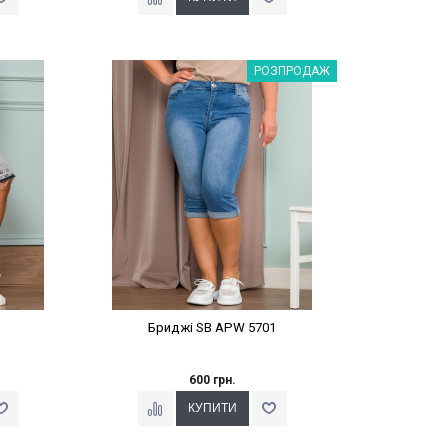
%
Наклейки Варіант з %
РОЗПРОДАЖ
Бриджі SB APW 5701
600 грн.