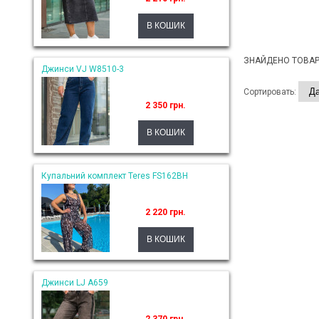
ЗНАЙДЕНО ТОВАРІ
Джинси VJ W8510-3
Сортировать:
2 350 грн.
Купальний комплект Teres FS162BH
2 220 грн.
Джинси LJ A659