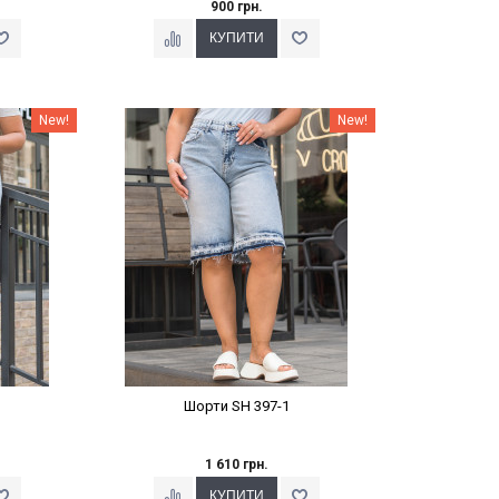
900 грн.
%
Наклейки Варіант з %
New!
New!
Шорти SH 397-1
1 610 грн.