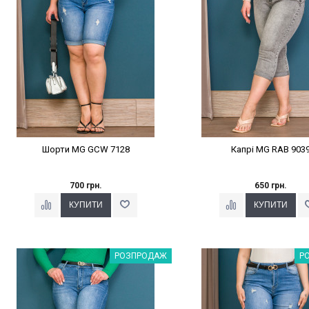
Шорти MG GCW 7128
Капрі MG RAB 903
700 грн.
650 грн.
Наклейки Варіант з %
Наклейки Варіант з 
РОЗПРОДАЖ
Р