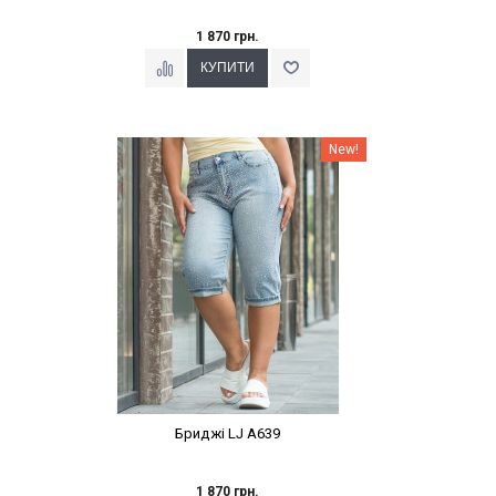
1 870 грн.
Наклейки Варіант з %
New!
Бриджі LJ A639
1 870 грн.