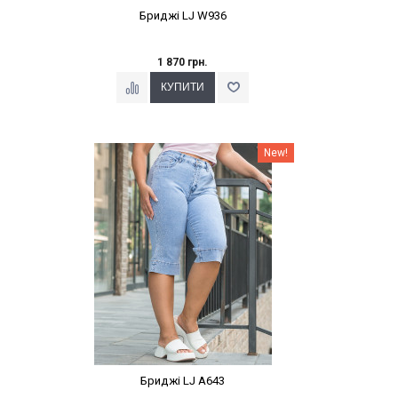
Бриджі LJ W936
1 870 грн.
Наклейки Варіант з %
New!
Бриджі LJ A643