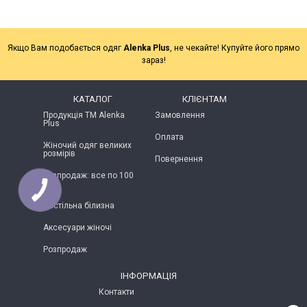
Якщо Вам подобається одяг
Alenka Plus
, не чекайте! Купуйте його прямо
зараз!
КАТАЛОГ
КЛІЄНТАМ
Продукція ТМ Alenka
Замовлення
Plus
Оплата
Жіночий одяг великих
розмірів
Повернення
Розпродаж: все по 100
грн
Постільна білизна
Аксесуари жіночі
Розпродаж
ІНФОРМАЦІЯ
Контакти