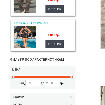
2 370 грн.
Купальник Z.Five Q9263-3
1 860 грн.
ФИЛЬТР ПО ХАРАКТЕРИСТИКАМ
ЦЕНА
від
до
грн.
РОЗМІР
КОЛІР_