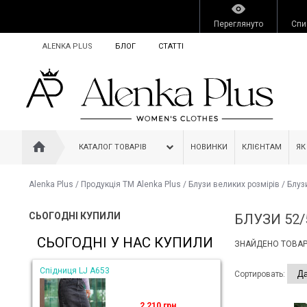
Переглянуто
Спи
ALENKA PLUS
БЛОГ
СТАТТІ
КАТАЛОГ ТОВАРІВ
НОВИНКИ
КЛІЄНТАМ
ЯК
Alenka Plus
/
Продукція ТМ Alenka Plus
/
Блузи великих розмірів
/
Блуз
СЬОГОДНІ КУПИЛИ
БЛУЗИ 52/
СЬОГОДНІ У НАС КУПИЛИ
ЗНАЙДЕНО ТОВАРІ
Спідниця LJ A653
Сортировать:
2 210 грн.