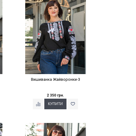
Наклейки Варіант з %
Вишиванка Жайворонки-3
2 350 грн.
Наклейки Варіант з %