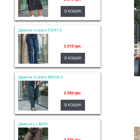
Джинси VJeans F2097-3
2 210 грн.
Джинси VJeans M6506-3
2 350 грн.
Джинси LJ A659