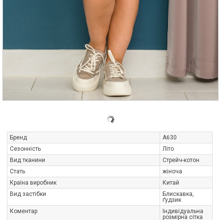
Бренд
A630
Сезонність
Літо
Вид тканини
Стрейч-котон
Стать
жіноча
Країна виробник
Китай
Вид застібки
Блискавка,
ґудзик
Коментар
Індивідуальна
розмірна сітка