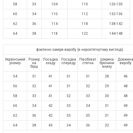
58
33
104
110
126-130
60
34
110
112
132-136
62
36
114
118
138-142
64
38
118
122
144-148
фактичні заміри виробу (в нерозтягнутому вигляді)
Український
Розмір
Посадка
Посадка
Півобхват
Ширина
Довжин
розмір
на
ззаду
спереду
стегна
брючини
виробу
бірці
внизу
54
31
41
31
31
28
46
56
32
41
31
32
29
48
58
33
41
32
33
30
48
60
34
42
33
34
31
49
62
36
42
33
35
31
49
64
38
43
34
36
32
49