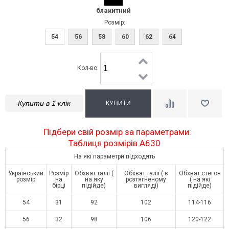
блакитний
Розмір:
54
56
58
60
62
64
Кол-во:
Купити в 1 клік
Підбери свій розмір за параметрами:
Таблиця розмірів A630
На які параметри підходять
Український
Розмір
Обхват талії (
Обхват талії ( в
Обхват стегон
розмір
на
на яку
розтягненому
( на які
бірці
підійде)
вигляді)
підійде)
54
31
92
102
114-116
56
32
98
106
120-122