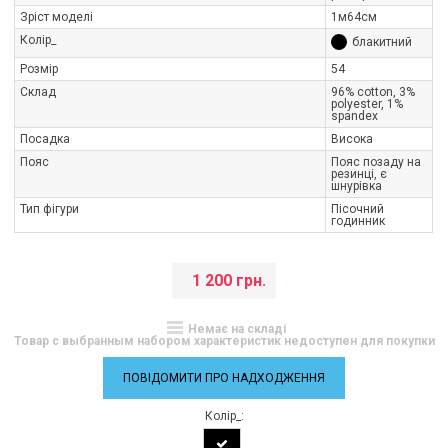
Зріст моделі
1м64см
Колір_
блакитний
Розмір
54
Склад
96% cotton, 3%
polyester, 1%
spandex
Посадка
Висока
Пояс
Пояс позаду на
резинці, є
шнурівка
Тип фігури
Пісочний
годинник
1 200 грн.
Немає на складі
Товар с выбранным набором характеристик недоступен для покупки
ПОВІДОМИТИ ПРО НАДХОДЖЕННЯ
Колір_: