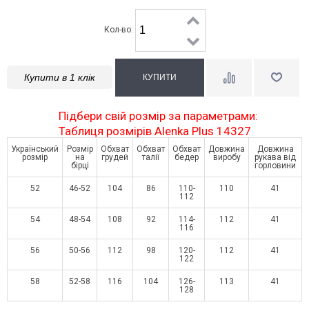
Кол-во:
Купити в 1 клік
Підбери свій розмір за параметрами:
Таблиця розмірів Alenka Plus 14327
Український
Розмір
Обхват
Обхват
Обхват
Довжина
Довжина
розмір
на
грудей
талії
бедер
виробу
рукава від
бірці
горловини
52
46-52
104
86
110-
110
41
112
54
48-54
108
92
114-
112
41
116
56
50-56
112
98
120-
112
41
122
58
52-58
116
104
126-
113
41
128