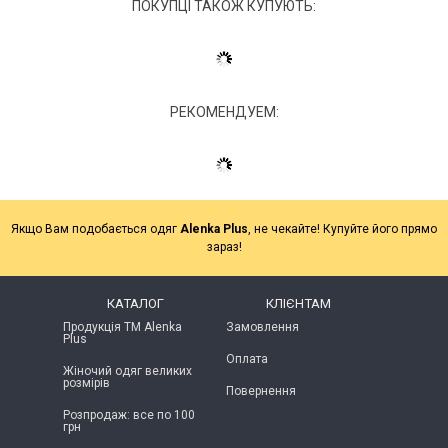
ПОКУПЦІ ТАКОЖ КУПУЮТЬ:
РЕКОМЕНДУЕМ:
Якщо Вам подобається одяг
Alenka Plus
, не чекайте! Купуйте його прямо
зараз!
КАТАЛОГ
КЛІЄНТАМ
Продукція ТМ Alenka
Замовлення
Plus
Оплата
Жіночий одяг великих
розмірів
Повернення
Розпродаж: все по 100
грн