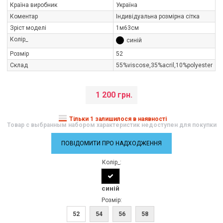
Країна виробник
Україна
Коментар
Індивідуальна розмірна сітка
Зріст моделі
1м63см
Колір_
синій
Розмір
52
Склад
55%viscose,35%aсril,10%polуester
1 200 грн.
Тільки 1 залишилося в наявності
Товар с выбранным набором характеристик недоступен для покупки
ПОВІДОМИТИ ПРО НАДХОДЖЕННЯ
Колір_:
синій
Розмір:
52
54
56
58