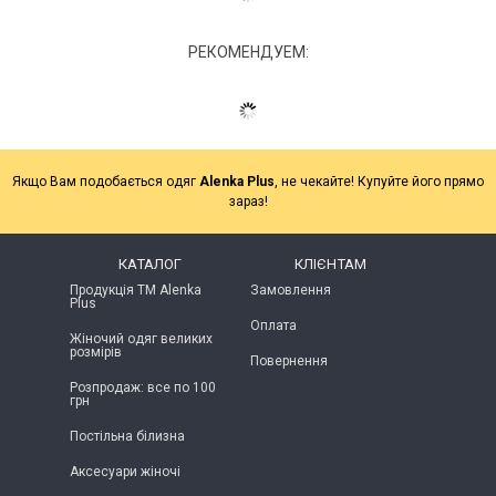
РЕКОМЕНДУЕМ:
Якщо Вам подобається одяг
Alenka Plus
, не чекайте! Купуйте його прямо
зараз!
КАТАЛОГ
КЛІЄНТАМ
Продукція ТМ Alenka
Замовлення
Plus
Оплата
Жіночий одяг великих
розмірів
Повернення
Розпродаж: все по 100
грн
Постільна білизна
Аксесуари жіночі