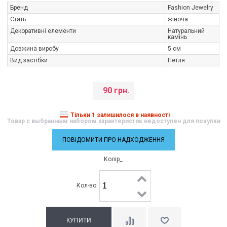
Бренд
Fashion Jewelry
Стать
жіноча
Декоративні елементи
Натуральний
камінь
Довжина виробу
5 см
Вид застібки
Петля
90 грн.
Тільки 1 залишилося в наявності
Товар с выбранным набором характеристик недоступен для покупки
ПОВІДОМИТИ ПРО НАДХОДЖЕННЯ
Колір_:
Кол-во: