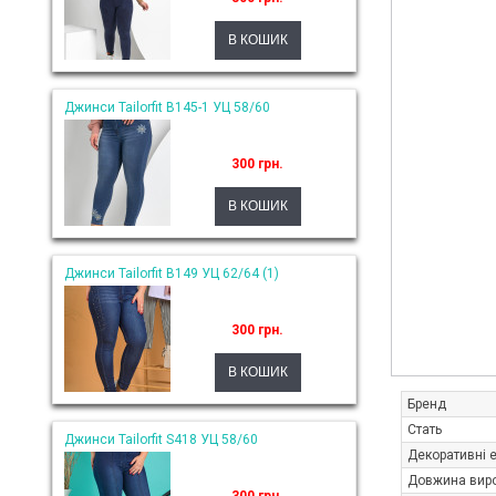
Джинси Tailorfit B145-1 УЦ 58/60
300 грн.
Джинси Tailorfit B149 УЦ 62/64 (1)
300 грн.
Бренд
Стать
Джинси Tailorfit S418 УЦ 58/60
Декоративні 
Довжина вир