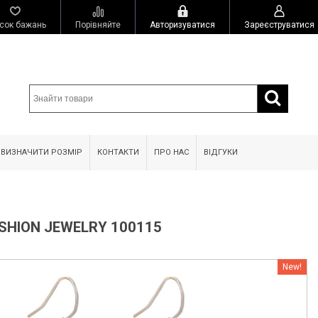
сок бажань
Порівняйте
Авторизуватися
Зареєструватися
 ВИЗНАЧИТИ РОЗМІР
КОНТАКТИ
ПРО НАС
ВІДГУКИ
SHION JEWELRY 100115
New!