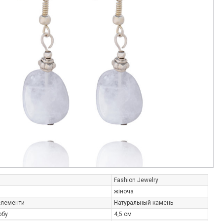
Fashion Jewelry
жіноча
елементи
Натуральный камень
обу
4,5 см