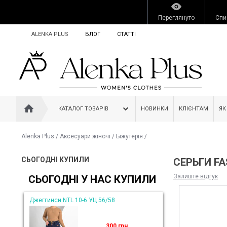
Переглянуто
Спи
ALENKA PLUS
БЛОГ
СТАТТІ
КАТАЛОГ ТОВАРІВ
НОВИНКИ
КЛІЄНТАМ
ЯК
Alenka Plus
/
Аксесуари жіночі
/
Біжутерія
/
СЬОГОДНІ КУПИЛИ
СЕРЬГИ FA
Залиште відгук
СЬОГОДНІ У НАС КУПИЛИ
Джеггинси NTL 10-6 УЦ 56/58
300 грн.