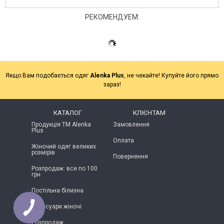
РЕКОМЕНДУЕМ:
Якщо Вам подобається одяг
Alenka Plus
, не чекайте! Купуйте його прямо
зараз!
КАТАЛОГ
КЛІЄНТАМ
Продукція ТМ Alenka
Замовлення
Plus
Оплата
Жіночий одяг великих
розмірів
Повернення
Розпродаж: все по 100
грн
Постільна білизна
Аксесуари жіночі
КНОПКА
ЗВ'ЯЗКУ
Розпродаж