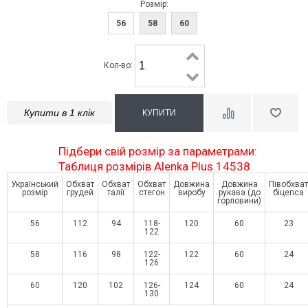
Розмір:
56
58
60
Кол-во:
Купити в 1 клік
Підбери свій розмір за параметрами:
Таблиця розмірів Alenka Plus 14538
Український
Обхват
Обхват
Обхват
Довжина
Довжина
Півобхват
розмір
грудей
талії
стегон
виробу
рукава (до
біцепса
горловини)
56
112
94
118-
120
60
23
122
58
116
98
122-
122
60
24
126
60
120
102
126-
124
60
24
130