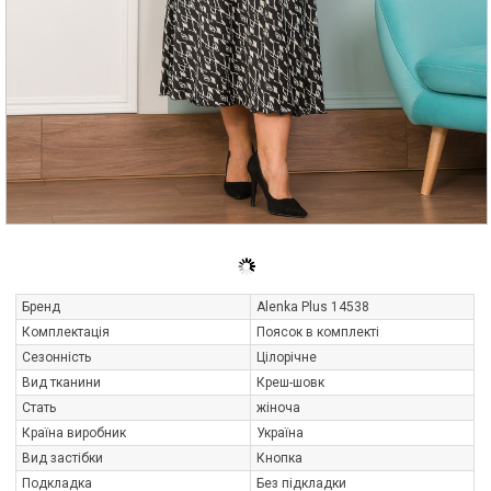
Бренд
Alenka Plus 14538
Комплектація
Поясок в комплекті
Сезонність
Цілорічне
Вид тканини
Креш-шовк
Стать
жіноча
Країна виробник
Україна
Вид застібки
Кнопка
Подкладка
Без підкладки