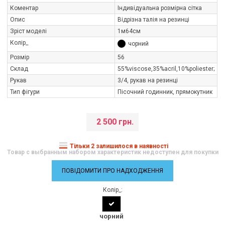
Коментар
Індивідуальна розмірна сітка
Опис
Відрізна талія на резинці
Зріст моделі
1м64см
Колір_
чорний
Розмір
56
Склад
55%viscose,35%aсril,10%poliester;
Рукав
3/4, рукав на резинці
Тип фігури
Пісочний годинник, прямокутник
2 500 грн.
Тільки 2 залишилося в наявності
Товар с выбранным набором характеристик недоступен для покупки
ПОВІДОМИТИ ПРО НАДХОДЖЕННЯ
Колір_:
чорний