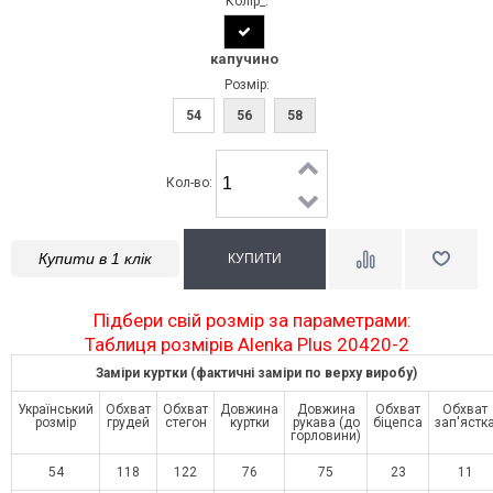
Колір_:
капучино
Розмір:
54
56
58
Кол-во:
Купити в 1 клік
Підбери свій розмір за параметрами:
Таблиця розмірів Alenka Plus 20420-2
Заміри куртки (фактичні заміри по верху виробу)
Український
Обхват
Обхват
Довжина
Довжина
Обхват
Обхват
розмір
грудей
стегон
куртки
рукава (до
біцепса
зап'ястк
горловини)
54
118
122
76
75
23
11