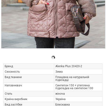
Бренд
Alenka Plus 20420-2
Сезонність
Зима
Вид тканини
Плащівка на натуральній
підкладці
Наповнювач
Синтепон 150 + утеплена
підкладка на синтепоні 100
Стать
жіноча
Країна виробник
Україна
Вид застібки
Блискавка