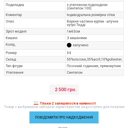
Подкладка
з утепленою підкладкою
(синтепон 100)
Коментар
Індивідуальна розмірна сітка
Опис
Верхня частина куртки - штучне
хутро Тедді
Зріст моделі
1м63см
Кишені
З кишенями
Колір_
капучино
Розмір
54
Склад
55%viscose,35%aсril,10%poliester;
Тип фігури
Пісочний годинник, прямокутник
Утеплення
Синтепон
2 500 грн.
Тільки 2 залишилося в наявності
Товар с выбранным набором характеристик недоступен для покупки
ПОВІДОМИТИ ПРО НАДХОДЖЕННЯ