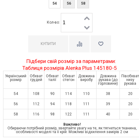
54
56
58
Кол-во:
Підбери свій розмір за параметрами:
Таблиця розмірів Alenka Plus 145180-5
Український
Обхват
Обхват
Обхват
Довжина
Довжина
Півобхват
розмір
грудей
талії
стегон
виробу
рукава (до
низу
горловини)
рукава
54
108
90
114
110
38
20
56
112
94
118
111
39
20
58
116
98
122
111
40
20
Важливо!
Обираючи потрібний розмір, звертайте увагу на те, як тягнеться тканина,
особливості моделі та її крій. Можливі відхилення замірів 2 см