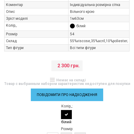
Коментар
Індивідуальна розмірна сітка
Опис
Вільного крою
Зріст моделі
1м63см
Колір_
білий
Розмір
54
Склад
55%viscose,35%aсril,10%poliester;
Тип фігури
Всі типи фігури
2 300 грн.
Немає на складі
Товар с выбранным набором характеристик недоступен для покупки
ПОВІДОМИТИ ПРО НАДХОДЖЕННЯ
Колір_:
білий
Розмір: