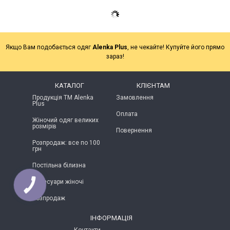
Якщо Вам подобається одяг
Alenka Plus
, не чекайте! Купуйте його прямо
зараз!
КАТАЛОГ
КЛІЄНТАМ
Продукція ТМ Alenka
Замовлення
Plus
Оплата
Жіночий одяг великих
розмірів
Повернення
Розпродаж: все по 100
грн
Постільна білизна
Аксесуари жіночі
КНОПКА
ЗВ'ЯЗКУ
Розпродаж
ІНФОРМАЦІЯ
Контакти